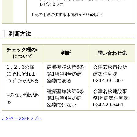
レビスタジオ
上記の用途に供する床面積が200m2以下
判断方法
チェック欄の○
判断
問い合わせ先
について
1，2，3の欄
建築基準法第6条
会津若松市役所
にそれぞれ１
第1項第4号の建
建築住宅課
つずつ○がある
築物である
0242-39-1307
建築基準法第6条
会津若松建設事
○のない欄があ
第1項第4号の建
務所 建築住宅課
る
築物ではない
0242-29-5461
このページのトップへ