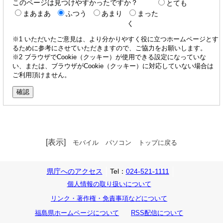
このページは見つけやすかったですか？
とても
まあまあ
ふつう
あまり
まった
く
※1 いただいたご意見は、より分かりやすく役に立つホームページとす
るために参考にさせていただきますので、ご協力をお願いします。
※2 ブラウザでCookie（クッキー）が使用できる設定になっていな
い、または、ブラウザがCookie（クッキー）に対応していない場合は
ご利用頂けません。
[表示]
モバイル
パソコン
トップに戻る
県庁へのアクセス
Tel：
024-521-1111
個人情報の取り扱いについて
リンク・著作権・免責事項などについて
福島県ホームページについて
RSS配信について