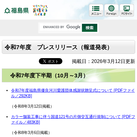
福島県
令和7年度 プレスリリース（報道発表）
掲載日：2026年3月12日更新
令和7年度下半期（10月～3月）
令和7年度福島県優良河川愛護団体感謝状贈呈式について [PDFファイ
ル／292KB]
（令和8年3月12日掲載）
カラー舗装工事に伴う国道121号の片側交互通行規制について [PDFフ
ァイル／483KB]
（令和8年3月6日掲載）