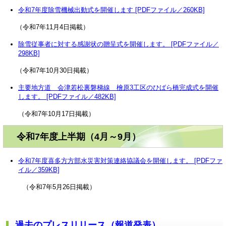
令和7年度除雪機械出動式を開催します [PDFファイル／260KB]
（令和7年11月4日掲載）
除雪従事者に対する感謝状の贈呈式を開催します。 [PDFファイル／
298KB]
（令和7年10月30日掲載）
主要地方道 会津若松裏磐梯線 檜原3工区のひばら橋完成式を開催
します。 [PDFファイル／482KB]
（令和7年10月17日掲載）
令和7年度上半期（4月～9月）
令和7年度喜多方方部水災害対策連絡協議会を開催します。 [PDFファ
イル／359KB]
（令和7年5月26日掲載）
過去のプレスリリース（報道発表）