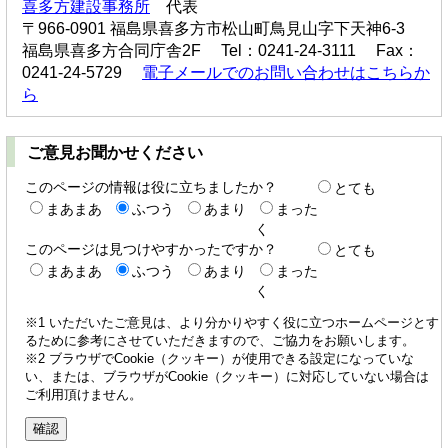
喜多方建設事務所
代表
〒966-0901 福島県喜多方市松山町鳥見山字下天神6-3
福島県喜多方合同庁舎2F Tel：0241-24-3111 Fax：
0241-24-5729
電子メールでのお問い合わせはこちらか
ら
ご意見お聞かせください
このページの情報は役に立ちましたか？
とても
まあまあ
ふつう
あまり
まった
く
このページは見つけやすかったですか？
とても
まあまあ
ふつう
あまり
まった
く
※1 いただいたご意見は、より分かりやすく役に立つホームページとす
るために参考にさせていただきますので、ご協力をお願いします。
※2 ブラウザでCookie（クッキー）が使用できる設定になっていな
い、または、ブラウザがCookie（クッキー）に対応していない場合は
ご利用頂けません。