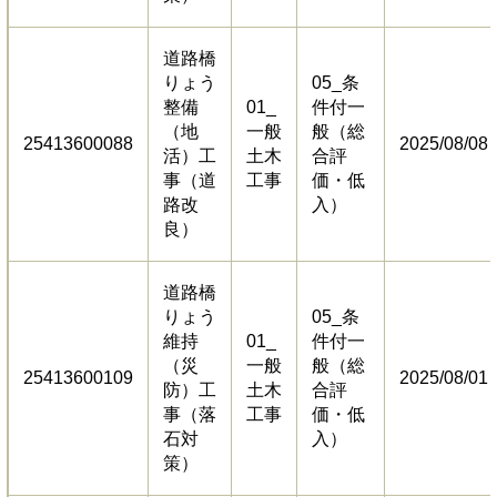
道路橋
りょう
05_条
整備
01_
件付一
（地
一般
般（総
25413600088
2025/08/08
活）工
土木
合評
事（道
工事
価・低
路改
入）
良）
道路橋
りょう
05_条
維持
01_
件付一
（災
一般
般（総
25413600109
2025/08/01
防）工
土木
合評
事（落
工事
価・低
石対
入）
策）