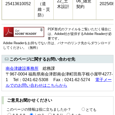
22_土
06_随意
25413610052
（道
2025/08
木設計
契約
維・災
防）
PDF形式のファイルをご覧いただく場合に
は、Adobe社が提供するAdobe Readerが必
要です。
Adobe Readerをお持ちでない方は、バナーのリンク先からダウンロード
してください。（無料）
このページに関するお問い合わせ先
南会津建設事務所
総務課
〒967-0004 福島県南会津郡南会津町田島字根小屋甲4277-
1 Tel：0241-62-5308 Fax：0241-62-5274
電子メー
ルでのお問い合わせはこちらから
ご意見お聞かせください
このページの情報は役に立ちましたか？
とても
まあまあ
ふつう
あまり
まった