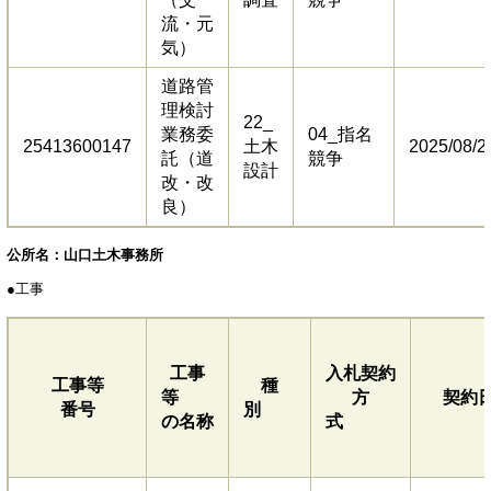
流・元
気）
道路管
理検討
22_
業務委
04_指名
25413600147
土木
2025/08/2
託（道
競争
設計
改・改
良）
公所名：山口土木事務所
●
工事
工事
入札契約
工事等
種
等
方
契約
番号
別
の名称
式