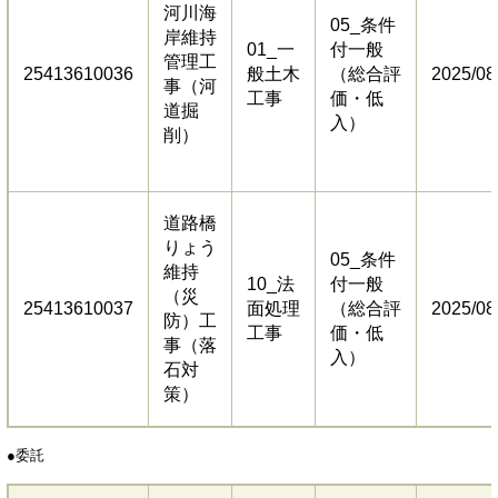
河川海
05_条件
岸維持
01_一
付一般
管理工
25413610036
般土木
（総合評
2025/08
事（河
工事
価・低
道掘
入）
削）
道路橋
りょう
05_条件
維持
10_法
付一般
（災
25413610037
面処理
（総合評
2025/08
防）工
工事
価・低
事（落
入）
石対
策）
​●委託