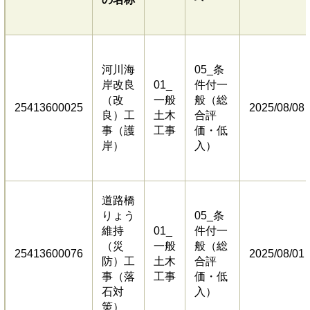
河川海
05_条
岸改良
01_
件付一
（改
一般
般（総
25413600025
2025/08/08
良）工
土木
合評
事（護
工事
価・低
岸）
入）
道路橋
りょう
05_条
維持
01_
件付一
（災
一般
般（総
25413600076
2025/08/01
防）工
土木
合評
事（落
工事
価・低
石対
入）
策）