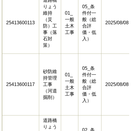
道路橋
りょう
05_条
維持
01_
件付一
（災
一般
般（総
25413600113
2025/08/08
防）工
土木
合評
事（落
工事
価・低
石対
入）
策）
05_条
砂防維
01_
件付一
持管理
一般
般（総
25413600117
工事
2025/08/08
土木
合評
（河道
工事
価・低
掘削）
入）
道路橋
りょう
02_条