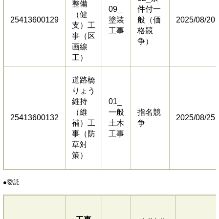
整備
09_
件付一
（健
25413600129
塗装
般（価
2025/08/20
支）工
工事
格競
事（区
争）
画線
工）
道路橋
りょう
維持
01_
（維
一般
指名競
25413600132
2025/08/25
補）工
土木
争
事（防
工事
草対
策）
​●委託​