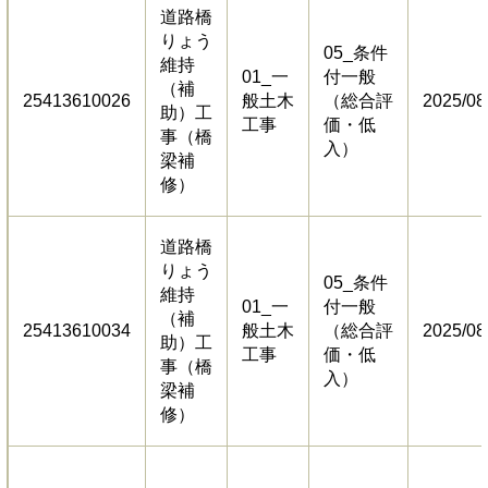
道路橋
りょう
05_条件
維持
01_一
付一般
（補
25413610026
般土木
（総合評
2025/08
助）工
工事
価・低
事（橋
入）
梁補
修）
道路橋
りょう
05_条件
維持
01_一
付一般
（補
25413610034
般土木
（総合評
2025/08
助）工
工事
価・低
事（橋
入）
梁補
修）