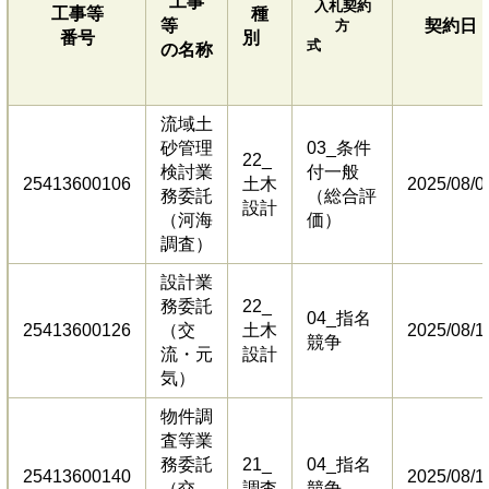
工事
入札契約
工事等
種
等
契約日
方
番号
別
式
の名称
流域土
砂管理
03_条件
22_
検討業
付一般
25413600106
土木
2025/08/0
務委託
（総合評
設計
（河海
価）
調査）
設計業
務委託
22_
04_指名
25413600126
（交
土木
2025/08/1
競争
流・元
設計
気）
物件調
査等業
務委託
21_
04_指名
25413600140
2025/08/1
（交
調査
競争