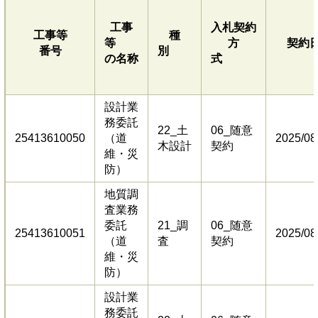
工事
入札契約
工事等
種
等
方
契約
番号
別
の名称
式
設計業
務委託
22_土
06_随意
25413610050
（道
2025/08
木設計
契約
維・災
防）
地質調
査業務
委託
21_調
06_随意
25413610051
2025/08
（道
査
契約
維・災
防）
設計業
務委託