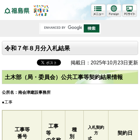
福島県
令和７年８月分入札結果
掲載日：2025年10月23日更新
土木部（局・委員会）公共工事等契約結果情報
公所名：南会津建設事務所
●
工事
工事
入札契約
工事等
種
等
契約日
方
番号
別
式
の名称