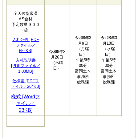
全天候型常温
AS合材
予定数量９００
袋
令和8年3
令和8年3
入札公告 [PDF
月9日
月18日
ファイル／
（月曜
（水曜
652KB]
令和8年2
日）
日）
月26日
午後5時
午後5時
入札説明書
（木曜
00分
00分
[PDFファイル／
日）
富岡土木
富岡土木
1.08MB]
事務所
事務所
仕様書 [PDFフ
総務課
総務課
ァイル／264KB]
様式 [Wordフ
ァイル／
23KB]