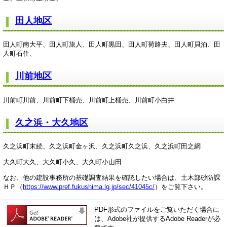
田人地区
田人町南大平、田人町旅人、田人町黒田、田人町荷路夫、田人町貝泊、田
人町石住、
川前地区
川前町川前、川前町下桶売、川前町上桶売、川前町小白井
久之浜・大久地区
久之浜町末続、久之浜町金ヶ沢、久之浜町久之浜、久之浜町田之網
大久町大久、大久町小久、大久町小山田
なお、他の建設事務所の基礎調査結果を確認したい場合は、土木部砂防課
ＨＰ（
https://www.pref.fukushima.lg.jp/sec/41045c/
）をご覧下さい。
PDF形式のファイルをご覧いただく場合に
は、Adobe社が提供するAdobe Readerが必