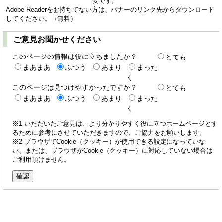
要です。
Adobe Readerをお持ちでない方は、バナーのリンク先からダウンロード
してください。（無料）
ご意見お聞かせください
このページの情報は役に立ちましたか？
とても
まあまあ
ふつう
あまり
まった
く
このページは見つけやすかったですか？
とても
まあまあ
ふつう
あまり
まった
く
※1 いただいたご意見は、より分かりやすく役に立つホームページとす
るために参考にさせていただきますので、ご協力をお願いします。
※2 ブラウザでCookie（クッキー）が使用できる設定になっていな
い、または、ブラウザがCookie（クッキー）に対応していない場合は
ご利用頂けません。