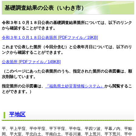
基礎調査結果の公表（いわき市）
令和３年１０月１８日公表の基礎調査結果箇所については、以下のリンク
から確認することができます。
令和３年１０月１８日公表箇所 [PDFファイル／19KB]
これまで公表した箇所（今回分含む）と公表年月日については、以下のリ
ンクから確認することができます。
公表箇所 [PDFファイル／149KB]
（このページにあった公表箇所のうち、指定された箇所の公表図書は、順
次削除しています。
指定箇所の公示図書は、
『福島県土砂災害情報システム』
から閲覧するこ
とができます。）
平地区
平、平上平窪、平中平窪、平下平窪、平中塩、平四ツ波、平幕ノ内、平鯨
岡、平大室、平北白土、平南白土、平谷川瀬、平上荒川、平下荒川、平中