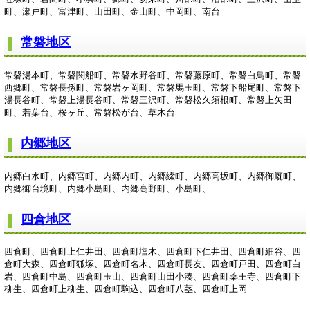
町、瀬戸町、富津町、山田町、金山町、中岡町、南台
常磐地区
常磐湯本町、常磐関船町、常磐水野谷町、常磐藤原町、常磐白鳥町、常磐
西郷町、常磐長孫町、常磐岩ヶ岡町、常磐馬玉町、常磐下船尾町、常磐下
湯長谷町、常磐上湯長谷町、常磐三沢町、常磐松久須根町、常磐上矢田
町、若葉台、桜ヶ丘、常磐松が台、草木台
内郷地区
内郷白水町、内郷宮町、内郷内町、内郷綴町、内郷高坂町、内郷御厩町、
内郷御台境町、内郷小島町、内郷高野町、小島町、
四倉地区
四倉町、四倉町上仁井田、四倉町塩木、四倉町下仁井田、四倉町細谷、四
倉町大森、四倉町狐塚、四倉町名木、四倉町長友、四倉町戸田、四倉町白
岩、四倉町中島、四倉町玉山、四倉町山田小湊、四倉町薬王寺、四倉町下
柳生、四倉町上柳生、四倉町駒込、四倉町八茎、四倉町上岡