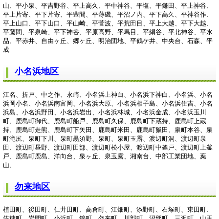
山、平小泉、平吉野谷、平上高久、平中神谷、平塩、平鎌田、平上神谷、
平上片寄、平下片寄、平豊間、平薄磯、平沼ノ内、平下高久、平神谷作、
平上山口、平下山口、平山崎、平菅波、平荒田目、平上大越、平下大越、
平藤間、平泉崎、平下神谷、平原高野、平馬目、平絹谷、平北神谷、平水
品、平赤井、自由ヶ丘、郷ヶ丘、明治団地、平鶴ケ井、中央台、石森、平
成
小名浜地区
江名、折戸、中之作、永崎、小名浜上神白、小名浜下神白、小名浜、小名
浜岡小名、小名浜南富岡、小名浜大原、小名浜相子島、小名浜住吉、小名
浜島、小名浜野田、小名浜岩出、小名浜林城、小名浜金成、小名浜玉川
町、鹿島町御代、鹿島町船戸、鹿島町久保、鹿島町下蔵持、鹿島町上蔵
持、鹿島町走熊、鹿島町下矢田、鹿島町米田、鹿島町飯田、泉町本谷、泉
町滝尻、泉町下川、泉町黒須野、泉町、泉町玉露、渡辺町洞、渡辺町泉
田、渡辺町昼野、渡辺町田部、渡辺町松小屋、渡辺町中釜戸、渡辺町上釜
戸、鹿島町鹿島、洋向台、泉ヶ丘、泉玉露、湘南台、中部工業団地、葉
山、
勿来地区
植田町、後田町、仁井田町、高倉町、江畑町、添野町、石塚町、東田町、
佐糠町、岩間町、小浜町、錦町、勿来町、川部町、沼部町、三沢町、山玉