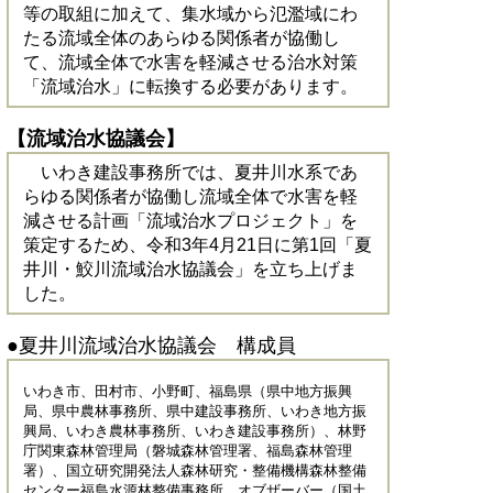
等の取組に加えて、集水域から氾濫域にわ
たる流域全体のあらゆる関係者が協働し
て、流域全体で水害を軽減させる治水対策
「流域治水」に転換する必要があります。
【流域治水協議会】
いわき建設事務所では、夏井川水系であ
らゆる関係者が協働し流域全体で水害を軽
減させる計画「流域治水プロジェクト」を
策定するため、令和3年4月21日に第1回「夏
井川・鮫川流域治水協議会」を立ち上げま
した。
●夏井川流域治水協議会 構成員
いわき市、田村市、小野町、福島県（県中地方振興
局、県中農林事務所、県中建設事務所、いわき地方振
興局、いわき農林事務所、いわき建設事務所）、林野
庁関東森林管理局（磐城森林管理署、福島森林管理
署）、国立研究開発法人森林研究・整備機構森林整備
センター福島水源林整備事務所、オブザーバー（国土