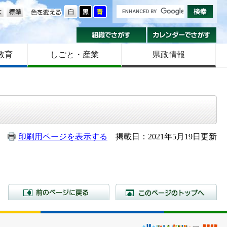
の大きさ
色を変える
組織でさがす
カ
教育
しごと・産業
県政情報
印刷用ページを表示する
掲載日：2021年5月19日更新
前のページに戻る
こ