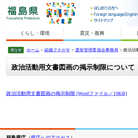
福島県
くらし・環境
震災・復興
ホーム
>
組織でさがす
>
選挙管理委員会事務局
> 政治
政治活動用文書図画の掲示制限について
政治活動用文書図画の掲示制限 [Wordファイル／19KB]
福島県庁
（
県庁へのアクセス
）