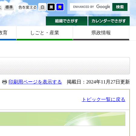
の大きさ
色を変える
組織でさがす
カ
教育
しごと・産業
県政情報
印刷用ページを表示する
掲載日：2024年11月27日更新
トピック一覧に戻る