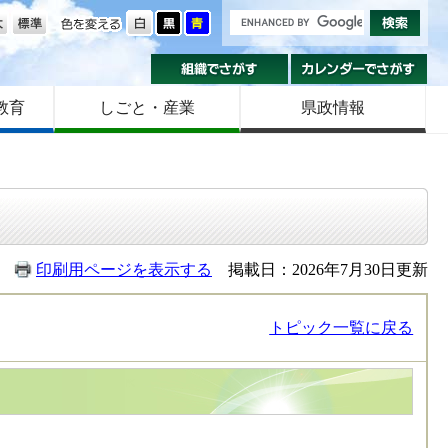
の大きさ
色を変える
組織でさがす
カ
教育
しごと・産業
県政情報
印刷用ページを表示する
掲載日：2026年7月30日更新
トピック一覧に戻る