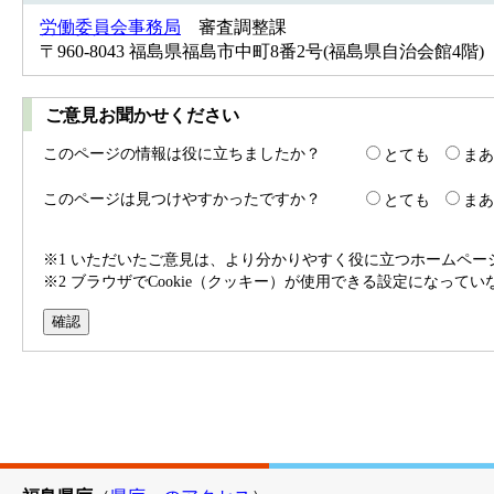
労働委員会事務局
審査調整課
〒960-8043 福島県福島市中町8番2号(福島県自治会館4階) Tel：
ご意見お聞かせください
このページの情報は役に立ちましたか？
とても
まあ
このページは見つけやすかったですか？
とても
まあ
※1 いただいたご意見は、より分かりやすく役に立つホームペ
※2 ブラウザでCookie（クッキー）が使用できる設定になって