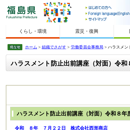
福島県
くらし・環境
震災・復興
ホーム
>
組織でさがす
>
労働委員会事務局
> ハラスメ
ハラスメント防止出前講座（対面）令和
ハラスメント防止出前講座（対面）令和８年
令和 ８年 ７月２２日 株式会社西形商店