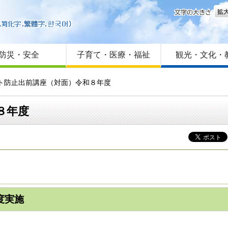
文字
はじめての方へ
Foreign language
サイトマップ
防災・安全
子育て・医療・福祉
観光・文化・
ント防止出前講座（対面）令和８年度
８年度
度実施