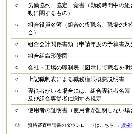
○
労働協約、協定、覚書（勤務時間中の組
動に関するもの）
○
組合役員名簿（組合の役職名、職場の地
合）
○
組合会計関係書類（申請年度の予算書及
○
組合組織形態図
○
会社・工場の職制表（図示して職名を明
○
上記職制表による職務権限概要説明書
○
専従者がいる場合には、組合専従者名簿
及び組合専従者に関する規定
○
使用者の証明書（使用者が証明しない場
◎
資格審査申請書のダウンロードはこちら →
資格