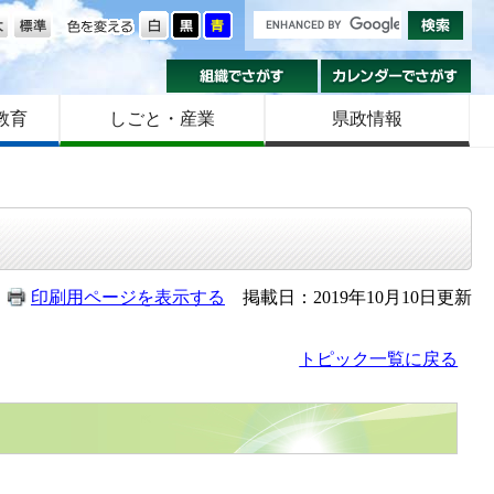
の大きさ
色を変える
組織でさがす
カ
教育
しごと・産業
県政情報
印刷用ページを表示する
掲載日：2019年10月10日更新
トピック一覧に戻る