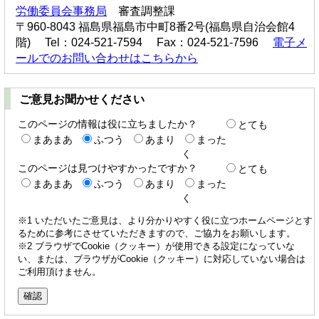
労働委員会事務局
審査調整課
〒960-8043 福島県福島市中町8番2号(福島県自治会館4
階) Tel：024-521-7594 Fax：024-521-7596
電子メ
ールでのお問い合わせはこちらから
ご意見お聞かせください
このページの情報は役に立ちましたか？
とても
まあまあ
ふつう
あまり
まった
く
このページは見つけやすかったですか？
とても
まあまあ
ふつう
あまり
まった
く
※1 いただいたご意見は、より分かりやすく役に立つホームページとす
るために参考にさせていただきますので、ご協力をお願いします。
※2 ブラウザでCookie（クッキー）が使用できる設定になっていな
い、または、ブラウザがCookie（クッキー）に対応していない場合は
ご利用頂けません。