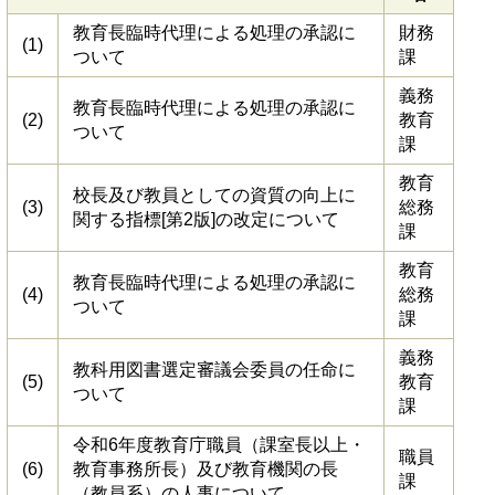
教育長臨時代理による処理の承認に
財務
(1)
ついて
課
義務
教育長臨時代理による処理の承認に
(2)
教育
ついて
課
教育
校長及び教員としての資質の向上に
(3)
総務
関する指標[第2版]の改定について
課
教育
教育長臨時代理による処理の承認に
(4)
総務
ついて
課
義務
教科用図書選定審議会委員の任命に
(5)
教育
ついて
課
令和6年度教育庁職員（課室長以上・
職員
(6)
教育事務所長）及び教育機関の長
課
（教員系）の人事について