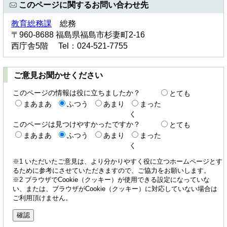
このページに関するお問い合わせ先
教育総務課
総務
〒960-8688 福島県福島市杉妻町2-16
西庁舎5階 Tel：024-521-7755
ご意見お聞かせください
このページの情報は役に立ちましたか？
とても
まあまあ
ふつう
あまり
まった
く
このページは見つけやすかったですか？
とても
まあまあ
ふつう
あまり
まった
く
※1 いただいたご意見は、より分かりやすく役に立つホームページとす
るために参考にさせていただきますので、ご協力をお願いします。
※2 ブラウザでCookie（クッキー）が使用できる設定になっていな
い、または、ブラウザがCookie（クッキー）に対応していない場合は
ご利用頂けません。