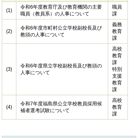
令和6年度教育庁及び教育機関の主要
職員
(1)
職員（教員系）の人事について
課
義務
令和6年度市町村公立学校副校長及び
(2)
教育
教頭の人事について
課
高校
教育
課
令和6年度県立学校副校長及び教頭の
(3)
特別
人事について
支援
教育
課
高校
令和7年度福島県公立学校教員採用候
(4)
教育
補者選考試験について
課