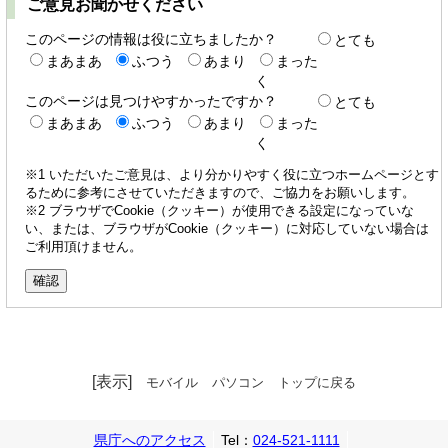
ご意見お聞かせください
このページの情報は役に立ちましたか？
とても
まあまあ
ふつう
あまり
まった
く
このページは見つけやすかったですか？
とても
まあまあ
ふつう
あまり
まった
く
※1 いただいたご意見は、より分かりやすく役に立つホームページとす
るために参考にさせていただきますので、ご協力をお願いします。
※2 ブラウザでCookie（クッキー）が使用できる設定になっていな
い、または、ブラウザがCookie（クッキー）に対応していない場合は
ご利用頂けません。
[表示]
モバイル
パソコン
トップに戻る
県庁へのアクセス
Tel：
024-521-1111