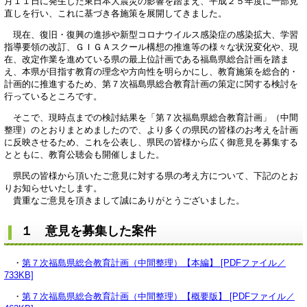
月１１日に発生した東日本大震災の影響を踏まえ、平成２５年度に一部見
直しを行い、これに基づき各施策を展開してきました。
現在、復旧・復興の進捗や新型コロナウイルス感染症の感染拡大、学習
指導要領の改訂、ＧＩＧＡスクール構想の推進等の様々な状況変化や、現
在、改定作業を進めている県の最上位計画である福島県総合計画を踏ま
え、本県が目指す教育の理念や方向性を明らかにし、教育施策を総合的・
計画的に推進するため、第７次福島県総合教育計画の策定に関する検討を
行っているところです。
そこで、現時点までの検討結果を「第７次福島県総合教育計画」（中間
整理）のとおりまとめましたので、より多くの県民の皆様のお考えを計画
に反映させるため、これを公表し、県民の皆様から広く御意見を募集する
とともに、教育公聴会も開催しました。
県民の皆様から頂いたご意見に対する県の考え方について、下記のとお
りお知らせいたします。
貴重なご意見を頂きまして誠にありがとうございました。
１ 意見を募集した案件
・
第７次福島県総合教育計画（中間整理）【本編】 [PDFファイル／
733KB]
・
第７次福島県総合教育計画（中間整理）【概要版】 [PDFファイル／