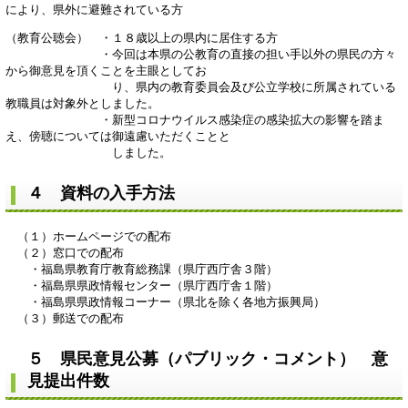
により、県外に避難されている方
（教育公聴会） ・１８歳以上の県内に居住する方
・今回は本県の公教育の直接の担い手以外の県民の方々
から御意見を頂くことを主眼としてお
り、県内の教育委員会及び公立学校に所属されている
教職員は対象外としました。
・新型コロナウイルス感染症の感染拡大の影響を踏ま
え、傍聴については御遠慮いただくことと
しました。
４ 資料の入手方法
（１）ホームページでの配布
（２）窓口での配布
・福島県教育庁教育総務課（県庁西庁舎３階）
・福島県県政情報センター（県庁西庁舎１階）
・福島県県政情報コーナー（県北を除く各地方振興局）
（３）郵送での配布
５ 県民意見公募（パブリック・コメント） 意
見提出件数