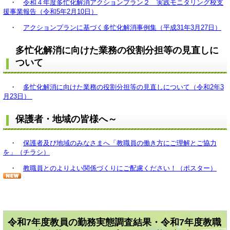
・
令和４年度多忙化解消アクションプラン２ 実践モニタリング校支
援事業報告（令和5年2月10日）
・
アクションプランに基づく多忙化解消事例集（平成31年3月27日）
多忙化解消に向けた業務の役割分担等の見直しに
ついて
・
多忙化解消に向けた業務の役割分担等の見直しについて（令和2年3
月23日）
保護者・地域の皆様へ～
・
保護者及び地域のみなさまへ「教職員の働き方にご理解とご協力
を」（チラシ）
・
教職員とのよりよい関係づくりにご配慮ください！（ポスター）
令和7年度教員の勤務実態調査結果・令和7年度教職