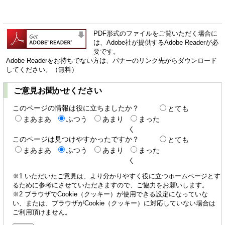
PDF形式のファイルをご覧いただく場合に
は、Adobe社が提供するAdobe Readerが必
要です。
Adobe Readerをお持ちでない方は、バナーのリンク先からダウンロード
してください。（無料）
ご意見お聞かせください
このページの情報は役に立ちましたか？
とても
まあまあ
ふつう
あまり
まった
く
このページは見つけやすかったですか？
とても
まあまあ
ふつう
あまり
まった
く
※1 いただいたご意見は、より分かりやすく役に立つホームページとす
るために参考にさせていただきますので、ご協力をお願いします。
※2 ブラウザでCookie（クッキー）が使用できる設定になっていな
い、または、ブラウザがCookie（クッキー）に対応していない場合は
ご利用頂けません。