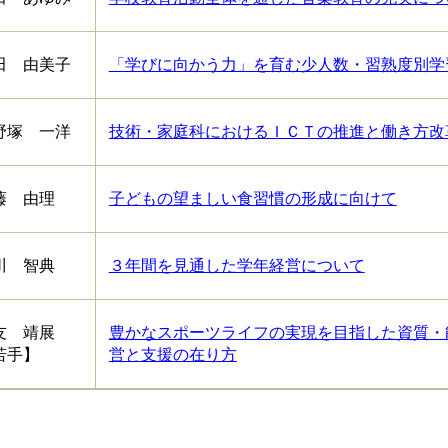
田 由美子
「学びに向かう力」を育む少人数・習熟度別学
野塚 一洋
技術・家庭科におけるＩＣＴの推進と働き方
藤 由理
子どもの望ましい食習慣の形成に向けて
川 智典
３年間を見通した学年経営について
友 靖展
豊かなスポーツライフの実現を目指した資質・
若手】
営と支援の在り方