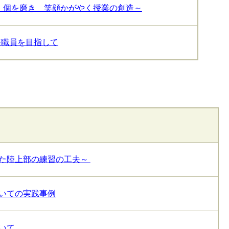
 個を磨き 笑顔かがやく授業の創造～
務職員を目指して
た陸上部の練習の工夫～
いての実践事例
いて