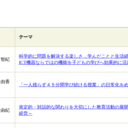
。
テーマ
科学的に問題を解決する楽しさ，学んだことと生活経
 智紀
ICT機器ならではの機能を子どもの学びへ効果的に
 由香
「一人残らず４５分間学び続ける授業」の日常化を
肯定的・対話的な関わりを大切にした教育活動の展開
 由紀
経営～