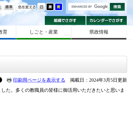
の大きさ
色を変える
組織でさがす
カ
教育
しごと・産業
県政情報
印刷用ページを表示する
掲載日：2024年3月5日更新
ました。多くの教職員の皆様に御活用いただきたいと思いま