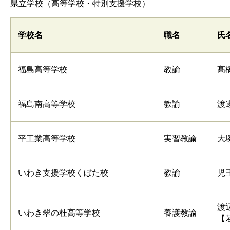
県立学校（高等学校・特別支援学校）
学校名
職名
氏
福島高等学校
教諭
髙
福島南高等学校
教諭
渡
平工業高等学校
実習教諭
大
いわき支援学校くぼた校
教諭
児
渡
いわき翠の杜高等学校
養護教諭
【