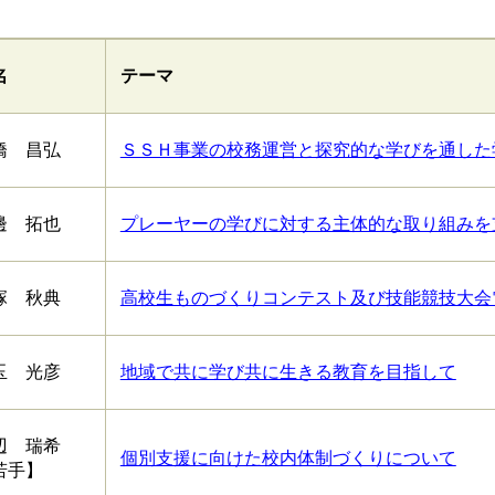
名
テーマ
橋 昌弘
ＳＳＨ事業の校務運営と探究的な学びを通した
邊 拓也
プレーヤーの学びに対する主体的な取り組みを
塚 秋典
高校生ものづくりコンテスト及び技能競技大会
玉 光彦
地域で共に学び共に生きる教育を目指して
辺 瑞希
個別支援に向けた校内体制づくりについて
若手】