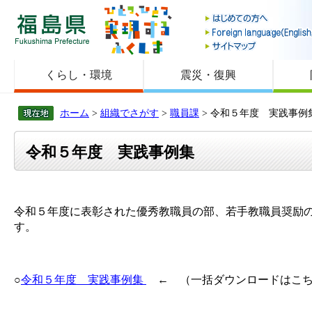
福島県
くらし・環境
震災・復興
ホーム
>
組織でさがす
>
職員課
> 令和５年度 実践事例
令和５年度 実践事例集
令和５年度に表彰された優秀教職員の部、若手教職員奨励
す。
○
令和５年度 実践事例集
← （一括ダウンロードはこち