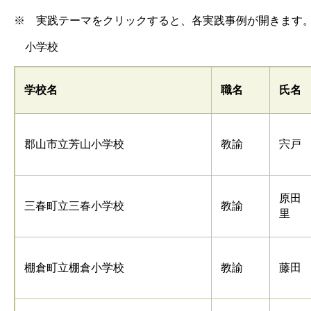
※ 実践テーマをクリックすると、各実践事例が開きます
小学校
学校名
職名
氏名
郡山市立芳山小学校
教諭
宍戸
原田
三春町立三春小学校
教諭
里
棚倉町立棚倉小学校
教諭
藤田