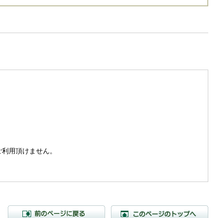
。
はご利用頂けません。
前のページに戻る
こ