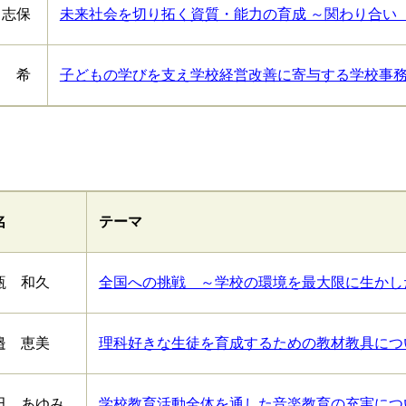
 志保
未来社会を切り拓く資質・能力の育成 ～関わり合い
 希
子どもの学びを支え学校経営改善に寄与する学校事
名
テーマ
瓶 和久
全国への挑戦 ～学校の環境を最大限に生かし
邉 恵美
理科好きな生徒を育成するための教材教具につ
田 あゆみ
学校教育活動全体を通した音楽教育の充実につ