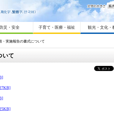
文字
はじめての方へ
Foreign language
サイトマップ
防災・安全
子育て・医療・福祉
観光・文化・
申請・実施報告の書式について
ついて
]
KB]
]
KB]