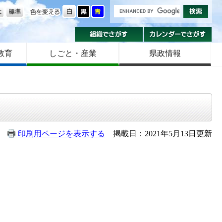
の大きさ
色を変える
組織でさがす
カ
教育
しごと・産業
県政情報
印刷用ページを表示する
掲載日：2021年5月13日更新