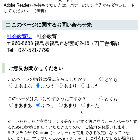
Adobe Readerをお持ちでない方は、バナーのリンク先からダウンロード
してください。（無料）
このページに関するお問い合わせ先
社会教育課
社会教育
〒960-8688 福島県福島市杉妻町2-16（西庁舎4階）
Tel：024-521-7799
ご意見お聞かせください
このページの情報は役に立ちましたか？
とても
まあまあ
ふつう
あまり
まった
く
このページは見つけやすかったですか？
とても
まあまあ
ふつう
あまり
まった
く
※1 いただいたご意見は、より分かりやすく役に立つホームページとす
るために参考にさせていただきますので、ご協力をお願いします。
※2 ブラウザでCookie（クッキー）が使用できる設定になっていな
い、または、ブラウザがCookie（クッキー）に対応していない場合は