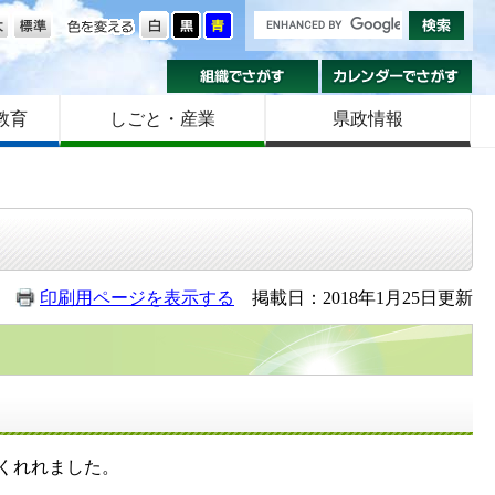
の大きさ
色を変える
組織でさがす
カ
教育
しごと・産業
県政情報
印刷用ページを表示する
掲載日：2018年1月25日更新
くれれました。