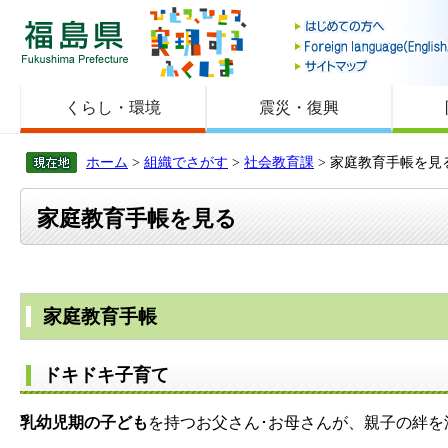
福島県
くらし・環境
震災・復興
ホーム
>
組織でさがす
>
社会教育課
> 家庭教育手帳を見
家庭教育手帳を見る
家庭教育手帳
ドキドキ子育て
乳幼児期の子ども
を持つお父さん･お母さんが、親子の絆