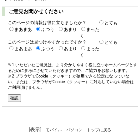
ご意見お聞かせください
このページの情報は役に立ちましたか？
とても
まあまあ
ふつう
あまり
まった
く
このページは見つけやすかったですか？
とても
まあまあ
ふつう
あまり
まった
く
※1 いただいたご意見は、より分かりやすく役に立つホームページとす
るために参考にさせていただきますので、ご協力をお願いします。
※2 ブラウザでCookie（クッキー）が使用できる設定になっていな
い、または、ブラウザがCookie（クッキー）に対応していない場合は
ご利用頂けません。
[表示]
モバイル
パソコン
トップに戻る