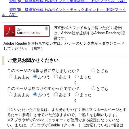
資料(5) 指導案作成上のポイント～単元計画～【PDFファイル A3】
資料(6) 指導案作成上のポイント～チェックポイント～【PDFファイ
ル A3】
PDF形式のファイルをご覧いただく場合に
は、Adobe社が提供するAdobe Readerが必
要です。
Adobe Readerをお持ちでない方は、バナーのリンク先からダウンロード
してください。（無料）
ご意見お聞かせください
このページの情報は役に立ちましたか？
とても
まあまあ
ふつう
あまり
まった
く
このページは見つけやすかったですか？
とても
まあまあ
ふつう
あまり
まった
く
※1 いただいたご意見は、より分かりやすく役に立つホームページとす
るために参考にさせていただきますので、ご協力をお願いします。
※2 ブラウザでCookie（クッキー）が使用できる設定になっていな
い、または、ブラウザがCookie（クッキー）に対応していない場合は