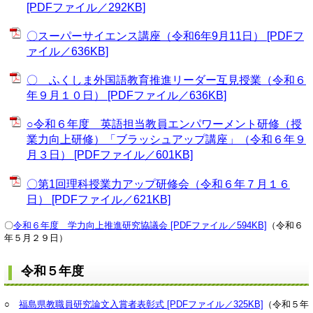
[PDFファイル／292KB]
〇スーパーサイエンス講座（令和6年9月11日） [PDFフ
ァイル／636KB]
〇 ふくしま外国語教育推進リーダー互見授業（令和６
年９月１０日） [PDFファイル／636KB]
○令和６年度 英語担当教員エンパワーメント研修（授
業力向上研修）「ブラッシュアップ講座」（令和６年９
月３日） [PDFファイル／601KB]
〇第1回理科授業力アップ研修会（令和６年７月１６
日） [PDFファイル／621KB]
〇
令和６年度 学力向上推進研究協議会 [PDFファイル／594KB]
（令和６
年５月２９日）
令和５年度
○
福島県教職員研究論文入賞者表彰式 [PDFファイル／325KB]
（令和５年