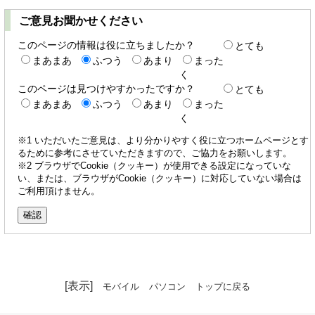
ご意見お聞かせください
このページの情報は役に立ちましたか？
とても
まあまあ
ふつう
あまり
まった
く
このページは見つけやすかったですか？
とても
まあまあ
ふつう
あまり
まった
く
※1 いただいたご意見は、より分かりやすく役に立つホームページとす
るために参考にさせていただきますので、ご協力をお願いします。
※2 ブラウザでCookie（クッキー）が使用できる設定になっていな
い、または、ブラウザがCookie（クッキー）に対応していない場合は
ご利用頂けません。
[表示]
モバイル
パソコン
トップに戻る