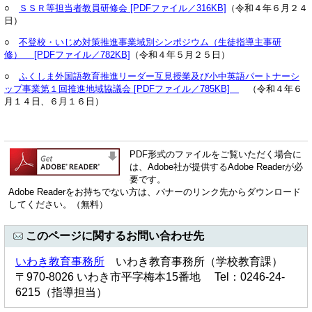
○
ＳＳＲ等担当者教員研修会 [PDFファイル／316KB]
（令和４年６月２４
日）
○
不登校・いじめ対策推進事業域別シンポジウム（生徒指導主事研
修） [PDFファイル／782KB]
（令和４年５月２５日）
○
ふくしま外国語教育推進リーダー互見授業及び小中英語パートナーシ
ップ事業第１回推進地域協議会 [PDFファイル／785KB]
（令和４年６
月１４日、６月１６日）
PDF形式のファイルをご覧いただく場合に
は、Adobe社が提供するAdobe Readerが必
要です。
Adobe Readerをお持ちでない方は、バナーのリンク先からダウンロード
してください。（無料）
このページに関するお問い合わせ先
いわき教育事務所
いわき教育事務所（学校教育課）
〒970-8026 いわき市平字梅本15番地 Tel：0246-24-
6215（指導担当）