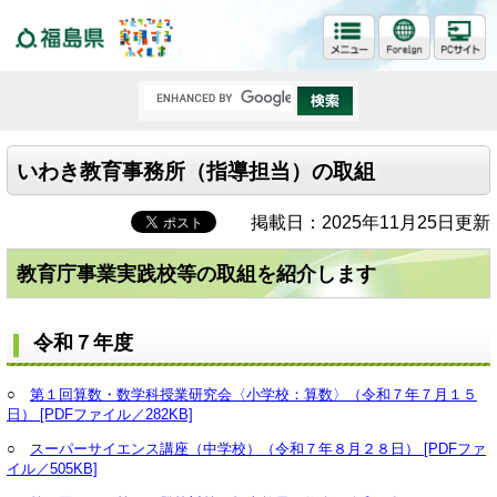
福島県
いわき教育事務所（指導担当）の取組
掲載日：2025年11月25日更新
教育庁事業実践校等の取組を紹介します
令和７年度
○
第１回算数・数学科授業研究会〈小学校：算数〉（令和７年７月１５
日） [PDFファイル／282KB]
○
スーパーサイエンス講座（中学校）（令和７年８月２８日） [PDFファ
イル／505KB]