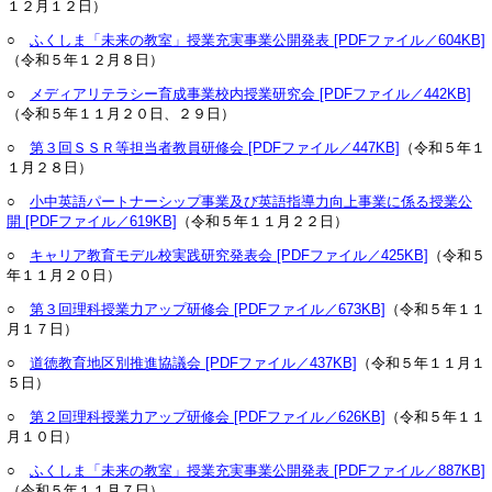
１２月１２日）
○
ふくしま「未来の教室」授業充実事業公開発表 [PDFファイル／604KB]
（令和５年１２月８日）
○
メディアリテラシー育成事業校内授業研究会 [PDFファイル／442KB]
（令和５年１１月２０日、２９日）
○
第３回ＳＳＲ等担当者教員研修会 [PDFファイル／447KB]
（令和５年１
１月２８日）
○
小中英語パートナーシップ事業及び英語指導力向上事業に係る授業公
開 [PDFファイル／619KB]
（令和５年１１月２２日）
○
キャリア教育モデル校実践研究発表会 [PDFファイル／425KB]
（令和５
年１１月２０日）
○
第３回理科授業力アップ研修会 [PDFファイル／673KB]
（令和５年１１
月１７日）
○
道徳教育地区別推進協議会 [PDFファイル／437KB]
（令和５年１１月１
５日）
○
第２回理科授業力アップ研修会 [PDFファイル／626KB]
（令和５年１１
月１０日）
○
ふくしま「未来の教室」授業充実事業公開発表 [PDFファイル／887KB]
（令和５年１１月７日）