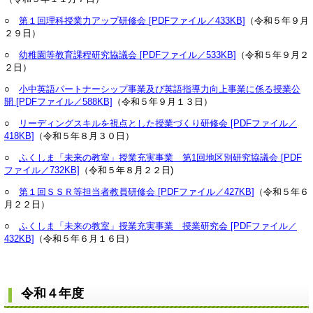
○
第１回理科授業力アップ研修会 [PDFファイル／433KB]
（令和５年９月
２９日）
○
幼稚園等教育課程研究協議会 [PDFファイル／533KB]
（令和５年９月２
２日）
○
小中英語パートナーシップ事業及び英語指導力向上事業に係る授業公
開 [PDFファイル／588KB]
（令和５年９月１３日）
○
リーディングスキルを視点とした授業づくり研修会 [PDFファイル／
418KB]
（令和５年８月３０日）
○
ふくしま「未来の教室」授業充実事業 第1回地区別研究協議会 [PDF
ファイル／732KB]
（令和５年８月２２日)
○
第１回ＳＳＲ等担当者教員研修会 [PDFファイル／427KB]
（令和５年６
月２２日）
○
ふくしま「未来の教室」授業充実事業 授業研究会 [PDFファイル／
432KB]
（令和５年６月１６日）
令和４年度