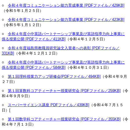
○
令和４年度コミュニケーション能力育成事業 [PDFファイル／429KB]
（令和５年１月２５日）
○
令和４年度コミュニケーション能力育成事業 [PDFファイル／423KB]
（令和５年１月１２日）
○
令和４年度小中英語パートナーシップ事業及び英語指導力向上事業に
係る授業公開 [PDFファイル／411KB]
（令和４年１２月５日）
○
令和４年度福島県教職員研究論文入賞者への表彰 [PDFファイル／
331KB]
（令和４年１２月１２日）
○
令和４年度小中英語パートナーシップ事業及び英語指導力向上事業に
係る授業公開 [PDFファイル／584KB]
（令和４年１０月３１日）
○
第１回理科授業力アップ研修会[PDFファイル／494KB]
（令和４年９月
２７日）
○
第１回算数科コアティーチャー授業研究会 [PDFファイル／259KB]
（令
和４年９月９日）
○
スーパーサイエンス講座 PDFファイル／439KB]
（令和４年７月１５
日）[
○
第１回数学科コアティーチャー授業研究会 [PDFファイル／355KB]
（令
和４年７月１３日）