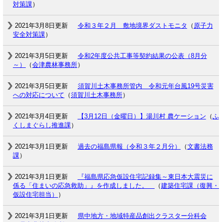
対策課
）
2021年3月8日更新
令和３年２月 敷地境界ダストモニタ
（
原子力
安全対策課
）
2021年3月5日更新
令和2年度公共工事等契約結果の公表（8月分
～）
（
会津農林事務所
）
2021年3月5日更新
須賀川土木事務所管内 令和元年台風19号災害
への対応について
（
須賀川土木事務所
）
2021年3月4日更新
【3月12日（金曜日）】湯川村 農ケーション
（
ふ
くしまぐらし推進課
）
2021年3月1日更新
過去の福島県報（令和３年２月分）
（
文書法務
課
）
2021年3月1日更新
『福島県応急仮設住宅記録集～東日本大震災に
係る「住まいの応急救助」』を作成しました。
（
建築住宅課（復興・
仮設住宅担当）
）
2021年3月1日更新
県中地方・地域特産品創出クラスター分科会