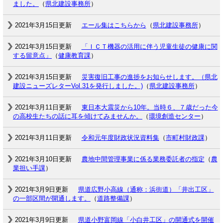
ました。
（
県北建設事務所
）
2021年3月15日更新
エール集はこちらから
（
県北建設事務所
）
2021年3月15日更新
「ＩＣＴ機器の活用に伴う児童生徒の健康に関
する留意点」
（
健康教育課
）
2021年3月15日更新
災害復旧工事の進捗をお知らせします。（県北
建設ニューズレターVol.31を発行しました。)
（
県北建設事務所
）
2021年3月11日更新
東日本大震災から10年。当時６、７歳だった今
の高校生たちの話に耳を傾けてみませんか。
（
環境創造センター
）
2021年3月11日更新
令和元年度財政状況資料集
（
市町村財政課
）
2021年3月10日更新
農地中間管理事業に係る業務委託者の指定
（
農
業担い手課
）
2021年3月9日更新
県道広野小高線（通称：浜街道）「井出工区」
の一部区間が開通します。
（
道路整備課
）
2021年3月9日更新
県道小野富岡線「小白井工区」の開通式を開催