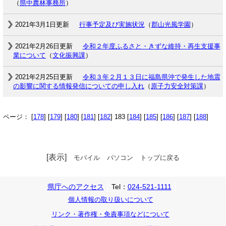
（
県中農林事務所
）
2021年3月1日更新
行事予定及び実施状況
（
郡山光風学園
）
2021年2月26日更新
令和２年度ふるさと・きずな維持・再生支援事
業について
（
文化振興課
）
2021年2月25日更新
令和３年２月１３日に福島県沖で発生した地震
の影響に関する情報発信についての申し入れ
（
原子力安全対策課
）
ページ： [
178
] [
179
] [
180
] [
181
] [
182
] 183 [
184
] [
185
] [
186
] [
187
] [
188
]
[表示]
モバイル
パソコン
トップに戻る
県庁へのアクセス
Tel：
024-521-1111
個人情報の取り扱いについて
リンク・著作権・免責事項などについて