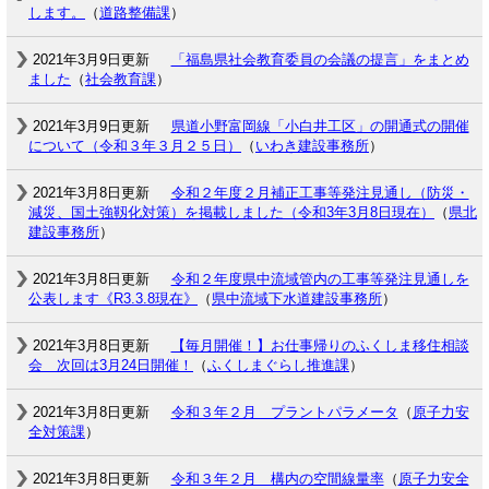
します。
（
道路整備課
）
2021年3月9日更新
「福島県社会教育委員の会議の提言」をまとめ
ました
（
社会教育課
）
2021年3月9日更新
県道小野富岡線「小白井工区」の開通式の開催
について（令和３年３月２５日）
（
いわき建設事務所
）
2021年3月8日更新
令和２年度２月補正工事等発注見通し（防災・
減災、国土強靱化対策）を掲載しました（令和3年3月8日現在）
（
県北
建設事務所
）
2021年3月8日更新
令和２年度県中流域管内の工事等発注見通しを
公表します《R3.3.8現在》
（
県中流域下水道建設事務所
）
2021年3月8日更新
【毎月開催！】お仕事帰りのふくしま移住相談
会 次回は3月24日開催！
（
ふくしまぐらし推進課
）
2021年3月8日更新
令和３年２月 プラントパラメータ
（
原子力安
全対策課
）
2021年3月8日更新
令和３年２月 構内の空間線量率
（
原子力安全