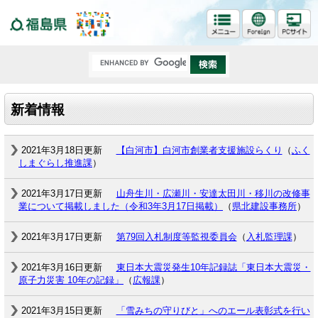
福島県
新着情報
2021年3月18日更新
【白河市】白河市創業者支援施設らくり
（
ふく
しまぐらし推進課
）
2021年3月17日更新
山舟生川・広瀬川・安達太田川・移川の改修事
業について掲載しました（令和3年3月17日掲載）
（
県北建設事務所
）
2021年3月17日更新
第79回入札制度等監視委員会
（
入札監理課
）
2021年3月16日更新
東日本大震災発生10年記録誌「東日本大震災・
原子力災害 10年の記録」
（
広報課
）
2021年3月15日更新
「雪みちの守りびと」へのエール表彰式を行い