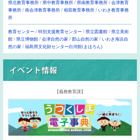
県北教育事務所
/
県中教育事務所
/
県南教育事務所
/
会津教育
事務所
/
南会津教育事務所
/
相双教育事務所
/
いわき教育事務
所
教育センター
/
特別支援教育センター
/
県立図書館
/
県立美術
館
/
県立博物館
/
会津自然の家
/
郡山自然の家
/
いわき海浜自
然の家
/
福島県文化財センター白河館(まほろん)
【義務教育課】