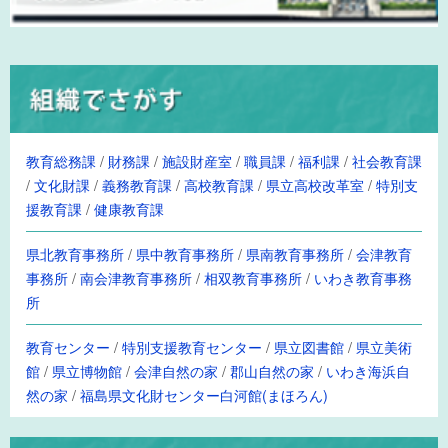
教育総務課
/
財務課
/
施設財産室
/
職員課
/
福利課
/
社会教育課
/
文化財課
/
義務教育課
/
高校教育課
/
県立高校改革室
/
特別支
援教育課
/
健康教育課
県北教育事務所
/
県中教育事務所
/
県南教育事務所
/
会津教育
事務所
/
南会津教育事務所
/
相双教育事務所
/
いわき教育事務
所
教育センター
/
特別支援教育センター
/
県立図書館
/
県立美術
館
/
県立博物館
/
会津自然の家
/
郡山自然の家
/
いわき海浜自
然の家
/
福島県文化財センター白河館(まほろん)