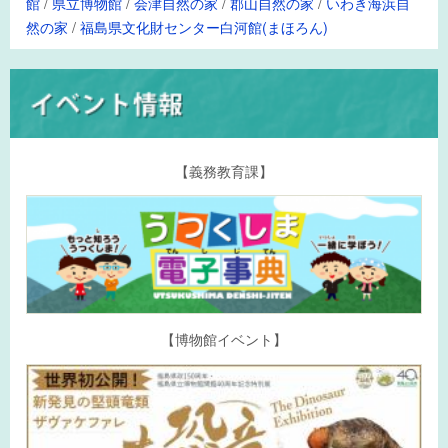
館
/
県立博物館
/
会津自然の家
/
郡山自然の家
/
いわき海浜自
然の家
/
福島県文化財センター白河館(まほろん)
【義務教育課】
【博物館イベント】