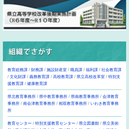
教育総務課
/
財務課
/
施設財産室
/
職員課
/
福利課
/
社会教育課
/
文化財課
/
義務教育課
/
高校教育課
/
県立高校改革室
/
特別支
援教育課
/
健康教育課
県北教育事務所
/
県中教育事務所
/
県南教育事務所
/
会津教育
事務所
/
南会津教育事務所
/
相双教育事務所
/
いわき教育事務
所
教育センター
/
特別支援教育センター
/
県立図書館
/
県立美術