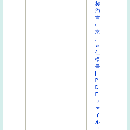
契
約
書
(
案
)
＆
仕
様
書
[
P
D
F
フ
ァ
イ
ル
／