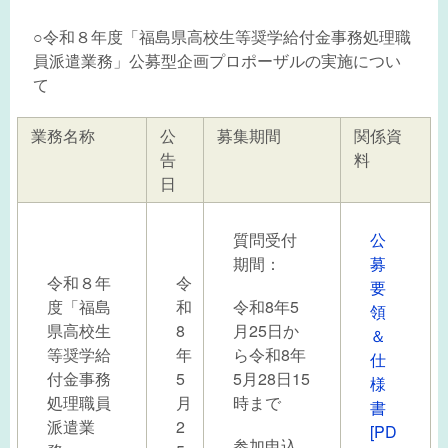
○令和８年度「福島県高校生等奨学給付金事務処理職
員派遣業務」公募型企画プロポーザルの実施につい
て
業務名称
公
募集期間
関係資
告
料
日
質問受付
公
期間：
募
令和８年
令
要
度「福島
和
令和8年5
領
県高校生
8
月25日か
＆
等奨学給
年
ら令和8年
仕
付金事務
5
5月28日15
様
処理職員
月
時まで
書
派遣業
2
[PD
参加申込