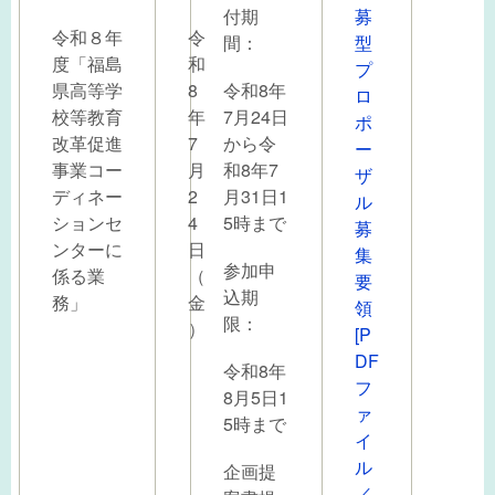
付期
募
令和８年
令
間：
型
度「福島
和
プ
県高等学
8
令和8年
ロ
校等教育
年
7月24日
ポ
改革促進
7
から令
ー
事業コー
月
和8年7
ザ
ディネー
2
月31日1
ル
ションセ
4
5時まで
募
ンターに
日
集
参加申
係る業
（
要
込期
務」
金
領
限：
）
[P
DF
令和8年
フ
8月5日1
ァ
5時まで
イ
ル
企画提
／