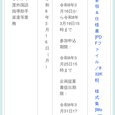
度外国語
和
令和8年3
領
指導助手
8
月16日か
＆
派遣等業
年
ら令和8年
仕
務
3
3月19日15
様
月
時まで
書
1
[PD
参加申込
6
Fフ
期限：
日
ァ
（
イ
令和8年3
月
ル
月25日15
）
／8
時まで
32K
B]
企画提案
書提出期
様
限：
式
集
令和8年3
[Wo
月31日17