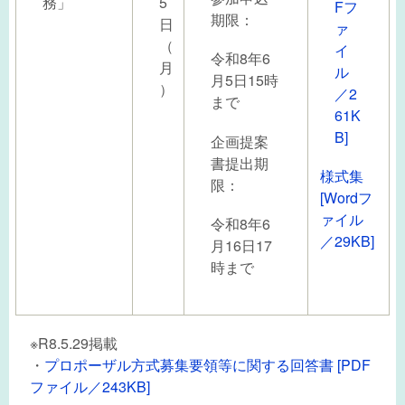
務」
5
Fフ
期限：
日
ァ
（
イ
令和8年6
月
ル
月5日15時
）
／2
まで
61K
B]
企画提案
書提出期
様式集
限：
[Wordフ
ァイル
令和8年6
／29KB]
月16日17
時まで
※R8.5.29掲載
・
プロポーザル方式募集要領等に関する回答書 [PDF
ファイル／243KB]