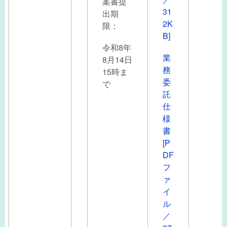
案書提
31
出期
2K
限：
B]
令和8年
業
8月14日
務
15時ま
委
で
託
仕
様
書
[P
DF
フ
ァ
イ
ル
／