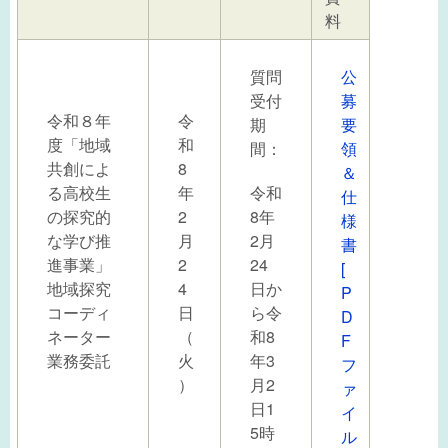
料
質問
公
受付
募
令和８年
令
期
要
度「地域
和
間：
領
共創によ
8
＆
る高校生
年
令和
仕
の探究的
2
8年
様
な学び推
月
2月
書
進事業」
2
24
[
地域探究
4
日か
P
コーディ
日
ら令
D
ネーター
（
和8
F
業務委託
火
年3
フ
）
月2
ァ
日1
イ
5時
ル