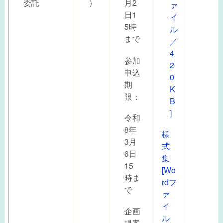
委託
）
月2
ァ
日1
イ
5時
ル
まで
／
4
参加
2
申込
0
期
K
限：
B
]
令和
8年
様
3月
式
6日
集
15
[Wo
時ま
rdフ
で
ァ
イ
企画
ル
提案