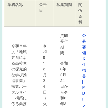
業務名称
公告
募集期間
関
日
係
資
料
質問
公
受付
募
令和８年
令
期
要
度「地域
和
間：
領
共創によ
8
＆
る高校生
年
令和
仕
の探究的
2
8年
様
な学び推
月
2月
書
進事業」
2
24
[
探究ポー
4
日か
P
タルサイ
日
ら令
D
ト構築に
（
和8
F
係る業務
火
年3
フ