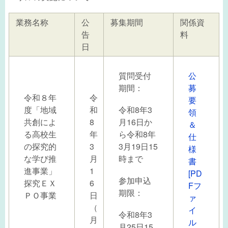
業務名称
公
募集期間
関係資
告
料
日
質問受付
公
期間：
募
令和８年
令
要
度「地域
和
令和8年3
領
共創によ
8
月16日か
＆
る高校生
年
ら令和8年
仕
の探究的
3
3月19日15
様
な学び推
月
時まで
書
進事業」
1
[PD
参加申込
探究ＥＸ
6
Fフ
期限：
ＰＯ事業
日
ァ
（
イ
令和8年3
月
ル
月25日15