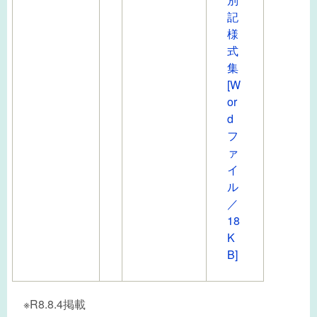
記
様
式
集
[W
or
d
フ
ァ
イ
ル
／
18
K
B]
※R8.8.4掲載