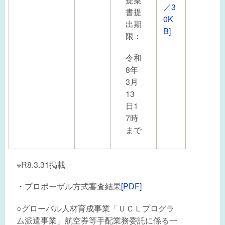
／3
書提
0K
出期
B]
限：
令和
8年
3月
13
日1
7時
まで
※R8.3.31掲載
・プロポーザル方式審査結果
[PDF]
○グローバル人材育成事業「ＵＣＬプログラ
ム派遣事業」航空券等手配業務委託に係る一