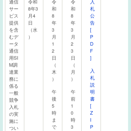
通信
令和
令
令
入
サー
8年3
和
和
札
ビス
月4
8
8
公
提供
日
年
年
告
を含
（水
3
3
[
むデ
）
月
月
P
ータ
1
2
D
通信
2
3
F
用SI
日
日
]
M調
（
（
入
達業
木
月
札
務に
）
）
説
係る
午
午
明
一般
後
前
書
競争
5
1
[
入札
時
0
Z
の実
ま
時
I
施に
で
3
P
つい