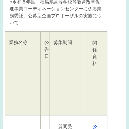
○令和８年度「福島県高等学校等教育改革促
進事業コーディネーションセンターに係る業
務委託」公募型企画プロポーザルの実施につ
いて
業務名称
公
募集期間
関
告
係
日
資
料
質問受
公