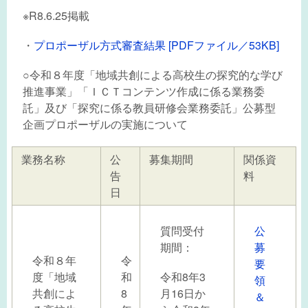
※R8.6.25掲載
・
プロポーザル方式審査結果 [PDFファイル／53KB]
○令和８年度「地域共創による高校生の探究的な学び
推進事業」「ＩＣＴコンテンツ作成に係る業務委
託」及び「探究に係る教員研修会業務委託」公募型
企画プロポーザルの実施について
業務名称
公
募集期間
関係資
告
料
日
質問受付
公
期間：
募
令和８年
令
要
度「地域
和
令和8年3
領
共創によ
8
月16日か
＆