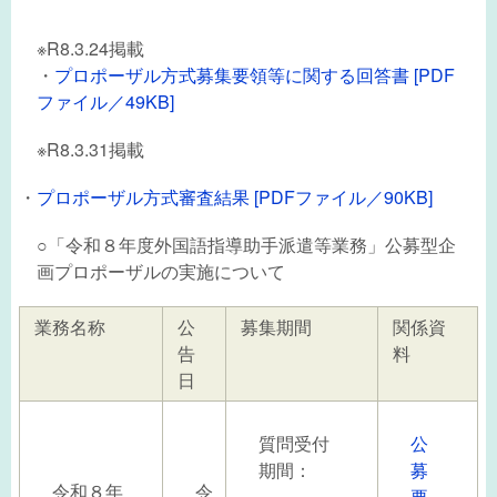
※R8.3.24掲載
・
プロポーザル方式募集要領等に関する回答書 [PDF
ファイル／49KB]
※R8.3.31掲載
・
プロポーザル方式審査結果 [PDFファイル／90KB]
○「令和８年度外国語指導助手派遣等業務」公募型企
画プロポーザルの実施について
業務名称
公
募集期間
関係資
告
料
日
質問受付
公
期間：
募
令和８年
令
要