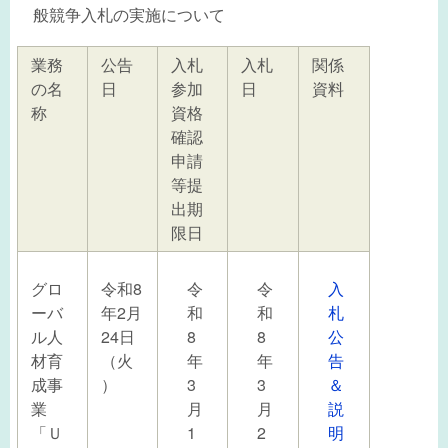
般競争入札の実施について
業務
公告
入札
入札
関係
の名
日
参加
日
資料
称
資格
確認
申請
等提
出期
限日
グロ
令和8
令
令
入
ーバ
年2月
和
和
札
ル人
24日
8
8
公
材育
（火
年
年
告
成事
）
3
3
＆
業
月
月
説
「Ｕ
1
2
明