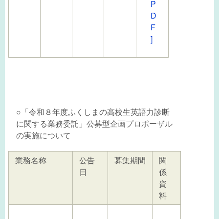
P
D
F
]
○「令和８年度ふくしまの高校生英語力診断
に関する業務委託」公募型企画プロポーザル
の実施について
業務名称
公告
募集期間
関
日
係
資
料