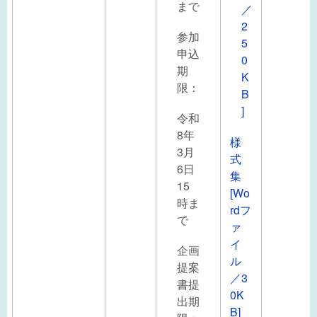
まで
／
2
参加
5
申込
0
期
K
限：
B
]
令和
8年
様
3月
式
6日
集
15
[Wo
時ま
rdフ
で
ァ
イ
企画
ル
提案
／3
書提
0K
出期
B]