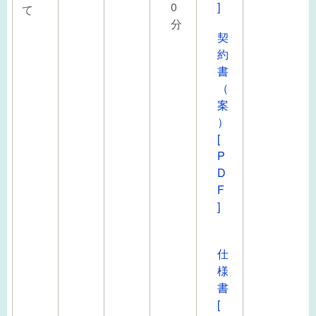
0
]
て
分
契
約
書
（
案
）
[
P
D
F
]
仕
様
書
[