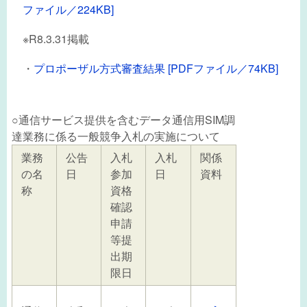
ファイル／224KB]
※R8.3.31掲載
・
プロポーザル方式審査結果 [PDFファイル／74KB]
○通信サービス提供を含むデータ通信用SIM調
達業務に係る一般競争入札の実施について
業務
公告
入札
入札
関係
の名
日
参加
日
資料
称
資格
確認
申請
等提
出期
限日