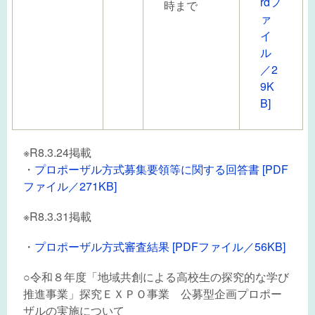
rdフ
時まで
ァ
イ
ル
／2
9K
B]
※R8.3.24掲載
・
プロポーザル方式募集要領等に関する回答書 [PDF
ファイル／271KB]
※R8.3.31掲載
・
プロポーザル方式審査結果 [PDFファイル／56KB]
○令和８年度「地域共創による高校生の探究的な学び
推進事業」探究ＥＸＰＯ事業 公募型企画プロポー
ザルの実施について