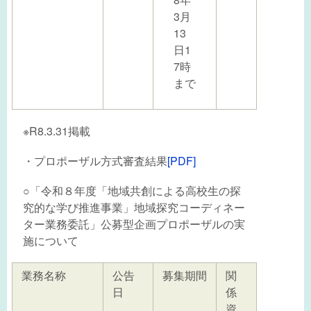
3月
13
日1
7時
まで
※R8.3.31掲載
・プロポーザル方式審査結果
[PDF]
○「令和８年度「地域共創による高校生の探
究的な学び推進事業」地域探究コーディネー
ター業務委託」公募型企画プロポーザルの実
施について
業務名称
公告
募集期間
関
日
係
資