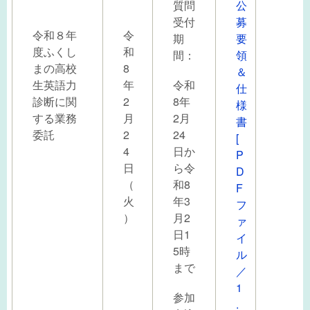
質問
公
受付
募
令和８年
令
期
要
度ふくし
和
間：
領
まの高校
8
＆
生英語力
年
令和
仕
診断に関
2
8年
様
する業務
月
2月
書
委託
2
24
[
4
日か
P
日
ら令
D
（
和8
F
火
年3
フ
）
月2
ァ
日1
イ
5時
ル
まで
／
1
参加
.