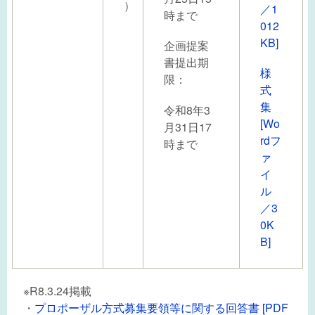
）
／1
時まで
012
KB]
企画提案
書提出期
様
限：
式
集
令和8年3
[Wo
月31日17
rdフ
時まで
ァ
イ
ル
／3
0K
B]
※R8.3.24掲載
・
プロポーザル方式募集要領等に関する回答書 [PDF