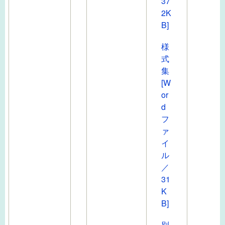
37
2K
B]
様
式
集
[W
or
d
フ
ァ
イ
ル
／
31
K
B]
別