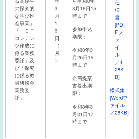
る高校生
年
ら令和8年
仕
の探究的
3
3月19日15
様
な学び推
月
時まで
書
進事業」
1
[PD
参加申込
「ＩＣＴ
6
Fフ
期限：
コンテン
日
ァ
ツ作成に
（
イ
令和8年3
係る業務
月
ル
月25日15
委託」及
）
／4
時まで
び「探究
28K
に係る教
B]
企画提案
員研修会
書提出期
業務委
様式集
限：
託」
[Wordフ
ァイル
令和8年3
／28KB]
月31日17
時まで