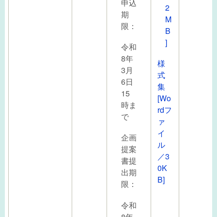
申込
2
期
M
限：
B
]
令和
8年
様
3月
式
6日
集
15
[Wo
時ま
rdフ
で
ァ
イ
企画
ル
提案
／3
書提
0K
出期
B]
限：
令和
8年