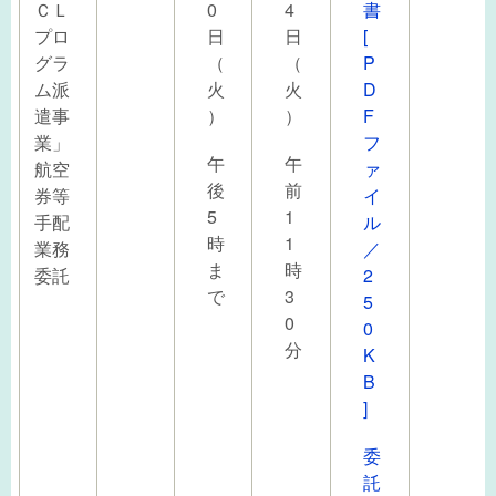
ＣＬ
0
4
書
プロ
日
日
[
グラ
（
（
P
ム派
火
火
D
遣事
）
）
F
業」
フ
午
午
航空
ァ
後
前
券等
イ
5
1
手配
ル
時
1
業務
／
ま
時
委託
2
で
3
5
0
0
分
K
B
]
委
託