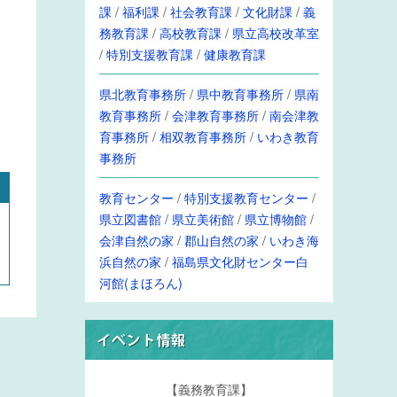
課
/
福利課
/
社会教育課
/
文化財課
/
義
務教育課
/
高校教育課
/
県立高校改革室
/
特別支援教育課
/
健康教育課
県北教育事務所
/
県中教育事務所
/
県南
教育事務所
/
会津教育事務所
/
南会津教
育事務所
/
相双教育事務所
/
いわき教育
事務所
教育センター
/
特別支援教育センター
/
県立図書館
/
県立美術館
/
県立博物館
/
会津自然の家
/
郡山自然の家
/
いわき海
浜自然の家
/
福島県文化財センター白
河館(まほろん)
【義務教育課】