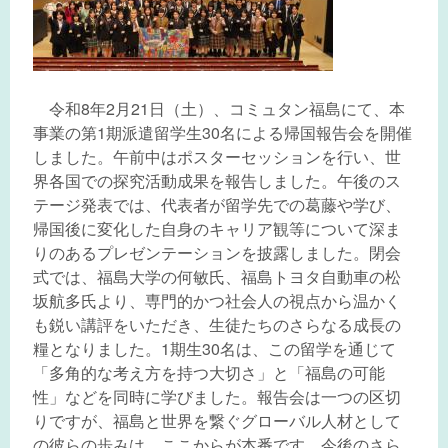
令和8年2月21日（土）、コミュタン福島にて、本
事業の第1期派遣留学生30名による帰国報告会を開催
しました。午前中はポスターセッションを行い、世
界各国での探究活動成果を報告しました。午後のス
テージ発表では、代表者が留学先での葛藤や学び、
帰国後に変化した自身のキャリア観等について深ま
りのあるプレゼンテーションを披露しました。閉会
式では、福島大学の何敏氏、福島トヨタ自動車の松
坂航多氏より、専門的かつ社会人の視点から温かく
も鋭い講評をいただき、生徒たちのさらなる成長の
糧となりました。1期生30名は、この留学を通じて
「多角的な考え方を持つ大切さ」と「福島の可能
性」などを同時に学びました。報告会は一つの区切
りですが、福島と世界を繋ぐグローバル人材として
の彼らの歩みは、ここからが本番です。今後のさら