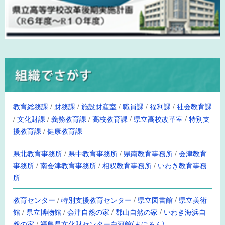
教育総務課
/
財務課
/
施設財産室
/
職員課
/
福利課
/
社会教育課
/
文化財課
/
義務教育課
/
高校教育課
/
県立高校改革室
/
特別支
援教育課
/
健康教育課
県北教育事務所
/
県中教育事務所
/
県南教育事務所
/
会津教育
事務所
/
南会津教育事務所
/
相双教育事務所
/
いわき教育事務
所
教育センター
/
特別支援教育センター
/
県立図書館
/
県立美術
館
/
県立博物館
/
会津自然の家
/
郡山自然の家
/
いわき海浜自
然の家
/
福島県文化財センター白河館(まほろん)