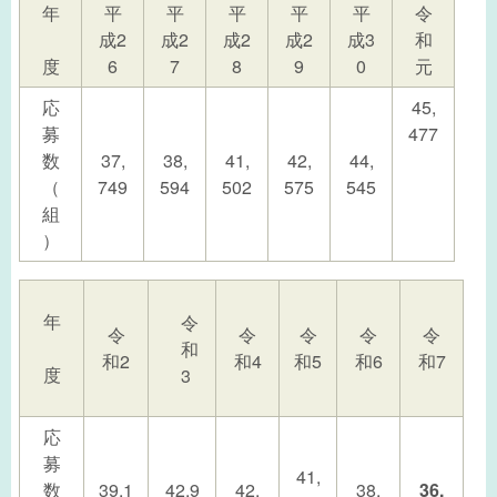
年
平
平
平
平
平
令
成2
成2
成2
成2
成3
和
度
6
7
8
9
0
元
応
45,
募
477
数
37,
38,
41,
42,
44,
（
749
594
502
575
545
組
）
年
令
令
令
令
令
令
和
和2
和4
和5
和6
和7
度
3
応
募
41,
数
39,1
42,9
42,
38,
36,