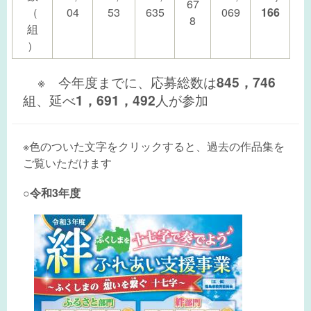
67
（
04
53
635
069
166
8
組
）
※ 今年度までに、応募総数は
845，746
組、延べ
1，691，492
人が参加
※色のついた文字をクリックすると、過去の作品集を
ご覧いただけます
○
令和3年度