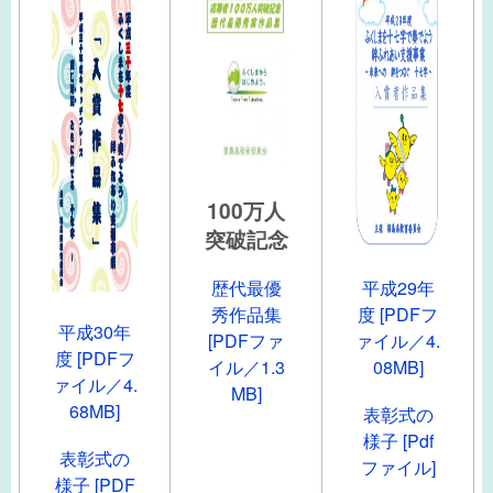
100万人
突破記念
平成29年
歴代最優
度 [PDFフ
秀作品集
平成30年
ァイル／4.
[PDFファ
度 [PDFフ
08MB]
イル／1.3
ァイル／4.
MB]
68MB]
表彰式の
様子 [Pdf
表彰式の
ファイル]
様子 [PDF