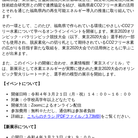
技術総合研究所との間で連携協定を結び、福島県産CO2フリー水素の活用
とそれを通じた福島県内の再生可能エネルギー導入の推進に取り組んでい
ます。
その一環として、このたび、福島県で作られている環境にやさしいCO2フ
リー水素について学べるオンラインイベントを開催します。東京2020オリ
ンピック・パラリンピック競技大会（以下、東京2020大会）選手村の一部
でも使用され、脱炭素化への切り札として期待されているCO2フリー水素
の広がりを目指す新たな取組を、東京2020大会での活用例とともに学ぶこ
とが出来ます。
また、このイベントの開催に合わせ、水素情報館「東京スイソミル」で
は、新展示として水素エネルギーが実際に使われた東京2020大会のオリン
ピック聖火リレートーチと、選手村の模型の展示を開始します。
【イベントについて】
開催日時：令和４年３月２１日（月・祝）１４：００～１６：００
対象：小学校高学年以上どなたでも
開催方法：Zoomによるオンライン配信
参加費用：無料※ただし、通信料は参加者負担
詳細は、
こちらのチラシ [PDFファイル／3.73MB]
をご覧ください。
【新展示について】
公開日：令和４年３月２３日（水）９：００～