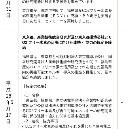
の研究開発に対する支援等を進めています。
月
31
東京都が、都内で初めて、福島県産CO2フリー水素を
日
燃料電池自動車（ＦＣＶ）に充填・ＰＲ走行を実施す
るにあたり、セレモニーを実施しました。
東京都、産業技術総合研究所及び東京都環境公社とＣ
O2 フリー水素の活用に向けた連携・ 協力の協定を締
結
福島県は、東京都と公益財団法人東京都環境公社、国
立研究開発法人産業技術総合研究所との間で、福島県
産のＣＯ２フリー水素の活用及びそれを通じた福島県
内の再生可能エネルギー導入の推進を目指して、基本
協定を締結しました。
平
【協定の概要】
成
（1）名称
28
東京都、福島県、国立研究開発法人産業技術総合研
年5
究所及び公益財団法人東京都環境公社との間で実施す
月
るCO2フリー水素及び再生可能エネルギーの研究開発
17
等に係る連携・協力に関する基本協定書
日
（2）連携・協力事項
• CO2フリー水素の活用及びそれを通じた再生可能エ