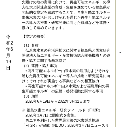
先駆けの地の実現に向けて、再生可能エネルギーの導
入拡大と関連産業の育成・集積を進めている福島県が
包括的な協定を締結することで、再生可能エネルギー
由来水素の活用およびそれを通じた再生可能エネルギ
ーの導入の推進・研究開発に向けた取組などを連携・
協力して進めていきます。
令
【協定の概要】
和2
（1）名称
年6
低炭素水素の利活用拡大に関する福島県と国立研究
月
開発法人新エネルギー・産業技術総合開発機構との連
携・協力に関する基本協定
19
（2）連携・協力事項
日
• 再生可能エネルギー由来水素の活用およびそれを
通じた再生可能エネルギー導入の推進・研究開発に向
けてそれぞれが実施する事業などへの相互協力
• 再生可能エネルギー由来水素および福島県内の再
生可能エネルギーの広報・啓発活動に関する事項
（3）期間
2020年6月19日から2022年3月31日まで
※ 福島水素エネルギー研究フィールド（FH2R）
2020年3月7日に開所式を実施。
再エネを利用した世界最大級の水素製造施設
「FH2R」が完成（NEDO：2020年3月7日ニュースリ