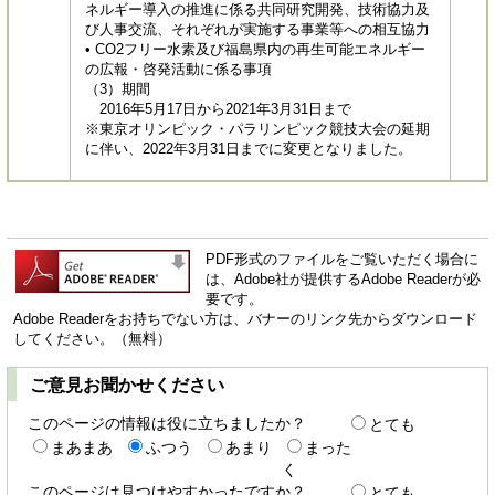
ネルギー導入の推進に係る共同研究開発、技術協力及
び人事交流、それぞれが実施する事業等への相互協力
• CO2フリー水素及び福島県内の再生可能エネルギー
の広報・啓発活動に係る事項
（3）期間
2016年5月17日から2021年3月31日まで
※東京オリンピック・パラリンピック競技大会の延期
に伴い、2022年3月31日までに変更となりました。
PDF形式のファイルをご覧いただく場合に
は、Adobe社が提供するAdobe Readerが必
要です。
Adobe Readerをお持ちでない方は、バナーのリンク先からダウンロード
してください。（無料）
ご意見お聞かせください
このページの情報は役に立ちましたか？
とても
まあまあ
ふつう
あまり
まった
く
このページは見つけやすかったですか？
とても