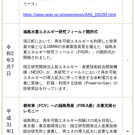
リース）
https://www.nedo.go.jp/news/press/AA5_101293.html
福島水素エネルギー研究フィールド開所式
浪江町において、再生可能エネルギーを利用した世界
令
最大級となる10MWの水素製造装置を備えた「福島水
素エネルギー研究フィールド（FH2R）」の開所式が
和2
開催されました。
年3
月7
国立研究開発法人新エネルギー・産業技術総合開発機
構（NEDO）が、本研究フィールドにおいて再生可能
日
エネルギーの導入拡大に伴って発生する余剰電力を水
素に変換し、貯蔵・利用する技術（Power-to-Gas）の
技術実証を行っています。
都有車（FCV）への福島県産（FREA産）水素充填セ
平
レモニー
成
福島県は、再生可能エネルギー先駆けの地を目指し、
31
東京都・東京都環境公社・国立研究開発法人産業技術
年1
総合研究所と連携し、再エネの導入拡大に必要な水素