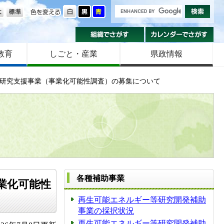
の大きさ
色を変える
組織でさがす
カ
教育
しごと・産業
県政情報
証研究支援事業（事業化可能性調査）の募集について
各種補助事業
業化可能性
再生可能エネルギー等研究開発補助
事業の採択状況
再生可能エネルギー等研究開発補助