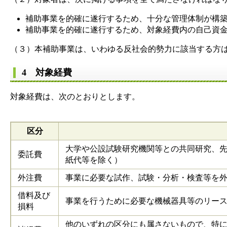
補助事業を的確に遂行するため、十分な管理体制が構
補助事業を的確に遂行するため、対象経費内の自己資
（３）本補助事業は、いわゆる反社会的勢力に該当する方
4 対象経費
対象経費は、次のとおりとします。
区分
大学や公設試験研究機関等との共同研究、
委託費
紙代等を除く）
外注費
事業に必要な試作、試験・分析・検査等を
借料及び
事業を行うために必要な機械器具等のリー
損料
他のいずれの区分にも属さないもので、特