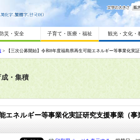
文字
はじめての方へ
Foreign language
サイトマップ
防災・安全
子育て・医療・福祉
観光・文化・
積
> 【三次公募開始】令和8年度福島県再生可能エネルギー等事業化実
育成・集積
可能エネルギー等事業化実証研究支援事業（事