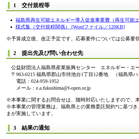
1 交付規程等
福島県再生可能エネルギー導入促進事業費（再生可能エネル
様式集（交付規程関係） [Wordファイル／120KB]
※予算成立後、改正予定です。応募要件については公募要
2 提出先及び問い合わせ先
公益財団法人福島県産業振興センター エネルギー・エー
〒963-0215 福島県郡山市待池台1丁目12番地 （福島
電話：024-959-1952
メール：e.a.fukushima@f-open.or.jp
※本事業に関するお問合せは、随時対応いたしますので、
※本事業の管理業務は、福島県との業務委託契約*に基づ
まが実施しています。
3 結果の通知