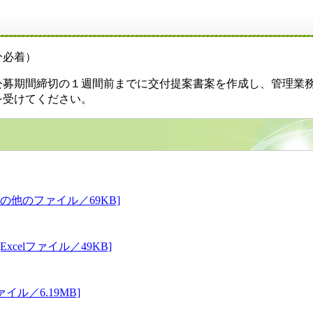
分必着）
公募期間締切の１週間前までに交付提案書案を作成し、管理業
を受けてください。
の他のファイル／69KB]
celファイル／49KB]
ル／6.19MB]