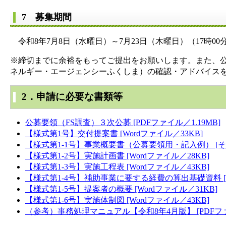
7 募集期間
令和8年7月8日（水曜日）～7月23日（木曜日）（17時00
※締切までに余裕をもってご提出をお願いします。また、
ネルギー・エージェンシーふくしま）の確認・アドバイス
2．申請に必要な書類等
公募要領（FS調査）３次公募 [PDFファイル／1.19MB]
【様式第1号】交付提案書 [Wordファイル／33KB]
【様式第1-1号】事業概要書（公募要領用・記入例） [そ
【様式第1-2号】実施計画書 [Wordファイル／28KB]
【様式第1-3号】実施工程表 [Wordファイル／43KB]
【様式第1-4号】補助事業に要する経費の算出基礎資料 [Ex
【様式第1-5号】提案者の概要 [Wordファイル／31KB]
【様式第1-6号】実施体制図 [Wordファイル／43KB]
（参考）事務処理マニュアル【令和8年4月版】 [PDFファイ