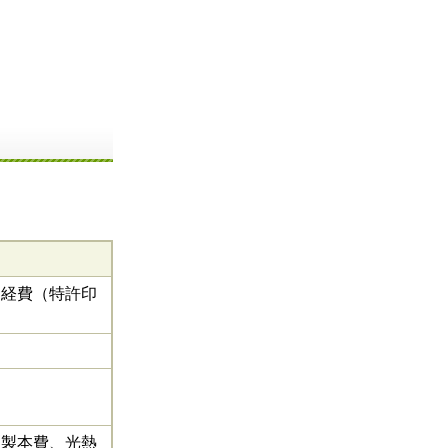
る経費（特許印
刷製本費、光熱