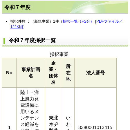
令和７年度
採択件数 ：（新規事業）1件（
採択一覧（FS分） [PDFファイル／
144KB]
）
令和７年度採択一覧
採択事業
企
所
事業計画
業・
No
在
法人番号
名
団体
地
名
陸上・洋
上風力発
電設備に
用いるメ
ンテナン
東北
い
ス軽減を
ネヂ
わ
1
3380001013415