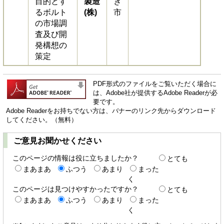
目的とす
製造
き
るボルト
(株)
市
の市場調
査及び開
発構想の
策定
PDF形式のファイルをご覧いただく場合に
は、Adobe社が提供するAdobe Readerが必
要です。
Adobe Readerをお持ちでない方は、バナーのリンク先からダウンロード
してください。（無料）
ご意見お聞かせください
このページの情報は役に立ちましたか？
とても
まあまあ
ふつう
あまり
まった
く
このページは見つけやすかったですか？
とても
まあまあ
ふつう
あまり
まった
く