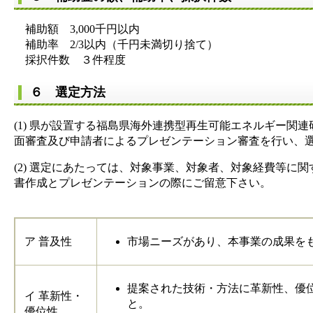
補助額 3,000千円以内
補助率 2/3以内（千円未満切り捨て）
採択件数 ３件程度
６ 選定方法
(1) 県が設置する福島県海外連携型再生可能エネルギー
面審査及び申請者によるプレゼンテーション審査を行い、
(2) 選定にあたっては、対象事業、対象者、対象経費等
書作成とプレゼンテーションの際にご留意下さい。
ア 普及性
市場ニーズがあり、本事業の成果を
提案された技術・方法に革新性、優
イ 革新性・
と。
優位性