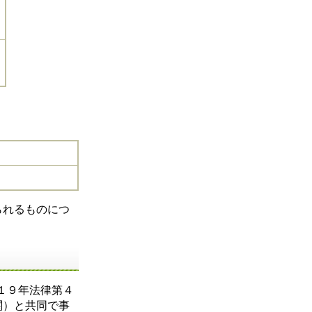
。
られるものにつ
１９年法律第４
関）と共同で事