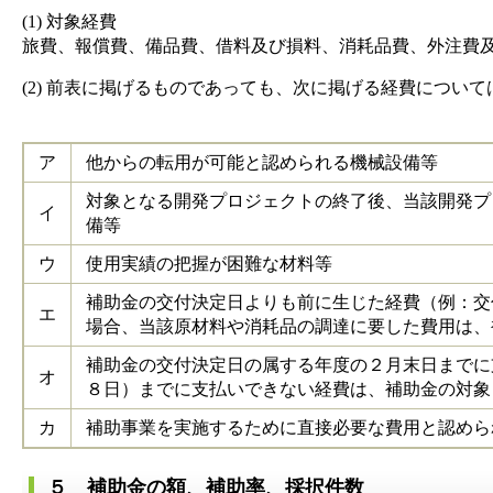
(1) 対象経費
旅費、報償費、備品費、借料及び損料、消耗品費、外注費
(2) 前表に掲げるものであっても、次に掲げる経費につい
ア
他からの転用が可能と認められる機械設備等
対象となる開発プロジェクトの終了後、当該開発プ
イ
備等
ウ
使用実績の把握が困難な材料等
補助金の交付決定日よりも前に生じた経費（例：交
エ
場合、当該原材料や消耗品の調達に要した費用は、
補助金の交付決定日の属する年度の２月末日までに
オ
８日）までに支払いできない経費は、補助金の対象
カ
補助事業を実施するために直接必要な費用と認めら
５ 補助金の額、補助率、採択件数