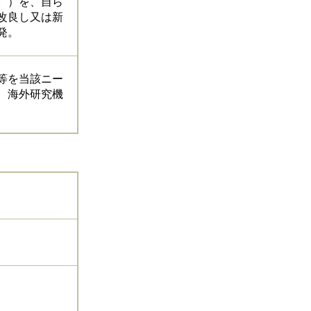
。）を、自ら
改良し又は新
発。
等を当該ニー
、海外研究機