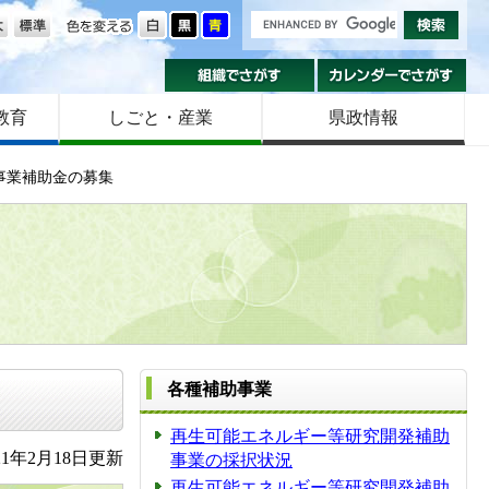
の大きさ
色を変える
組織でさがす
カ
教育
しごと・産業
県政情報
事業補助金の募集
各種補助事業
再生可能エネルギー等研究開発補助
1年2月18日更新
事業の採択状況
再生可能エネルギー等研究開発補助