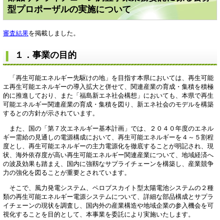
型プロポーザルの実施について
審査結果
を掲載しました。
１．事業の目的
「再生可能エネルギー先駆けの地」を目指す本県においては、再生可能
エ再生可能エネルギーの導入拡大と併せて、関連産業の育成・集積を積極
的に推進しており、また「福島新エネ社会構想」においても、本県で再生
可能エネルギー関連産業の育成・集積を図り、新エネ社会のモデルを構築
するとの方針が示されています。
また、国の「第７次エネルギー基本計画」では、２０４０年度のエネル
ギー需給の見通しの電源構成において、再生可能エネルギーを４～５割程
度とし、再生可能エネルギーの主力電源化を徹底することが明記され、現
状、海外依存度が高い再生可能エネルギー関連産業について、地域経済へ
の波及効果も踏まえ、国内に強靱なサプライチェーンを構築し、産業競争
力の強化を図ることが重要とされています。
そこで、風力発電システム、ペロブスカイト型太陽電池システムの２種
類の再生可能エネルギー電源システムについて、詳細な部品構成とサプラ
イチェーンの現状を調査し、国内外の産業構造や地域企業の参入機会を可
視化することを目的として、本事業を委託により実施いたします。