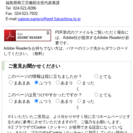
福島県商工労働部次世代産業課
Tel 024-521-8286
Fax 024-521-7932
E-mail
saiene-sangyo@pref.fukushima.lg.jp
PDF形式のファイルをご覧いただく場合に
は、Adobe社が提供するAdobe Readerが必
要です。
Adobe Readerをお持ちでない方は、バナーのリンク先からダウンロード
してください。（無料）
ご意見お聞かせください
このページの情報は役に立ちましたか？
とても
まあまあ
ふつう
あまり
まった
く
このページは見つけやすかったですか？
とても
まあまあ
ふつう
あまり
まった
く
※1 いただいたご意見は、より分かりやすく役に立つホームページとす
るために参考にさせていただきますので、ご協力をお願いします。
※2 ブラウザでCookie（クッキー）が使用できる設定になっていな
い、または、ブラウザがCookie（クッキー）に対応していない場合は