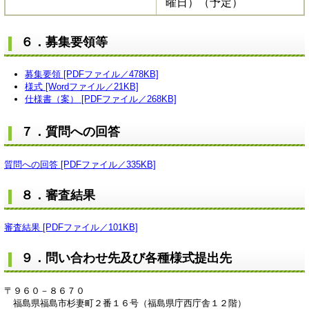
曜日）（予定）
６．募集要領等
募集要領 [PDFファイル／478KB]
様式 [Wordファイル／21KB]
仕様書（案） [PDFファイル／268KB]
７．質問への回答
質問への回答 [PDFファイル／335KB]
８．審査結果
審査結果 [PDFファイル／101KB]
９．問い合わせ先及び各種様式提出先
〒９６０－８６７０
福島県福島市杉妻町２番１６号（福島県庁西庁舎１２階）