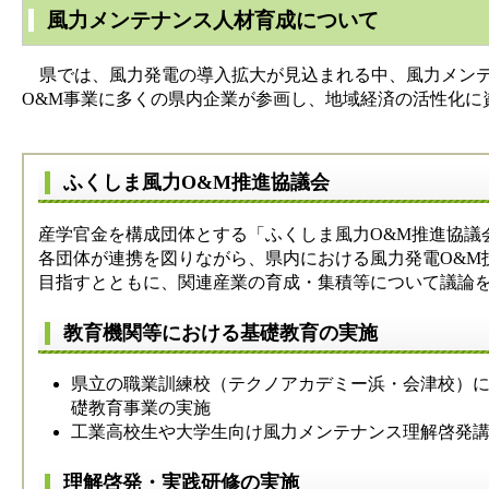
風力メンテナンス人材育成について
県では、風力発電の導入拡大が見込まれる中、風力メンテ
O&M事業に多くの県内企業が参画し、地域経済の活性化に
ふくしま風力O&M推進協議会
産学官金を構成団体とする「ふくしま風力O&M推進協議
各団体が連携を図りながら、県内における風力発電O&M
目指すとともに、関連産業の育成・集積等について議論
教育機関等における基礎教育の実施
県立の職業訓練校（テクノアカデミー浜・会津校）
礎教育事業の実施
工業高校生や大学生向け風力メンテナンス理解啓発
理解啓発・実践研修の実施