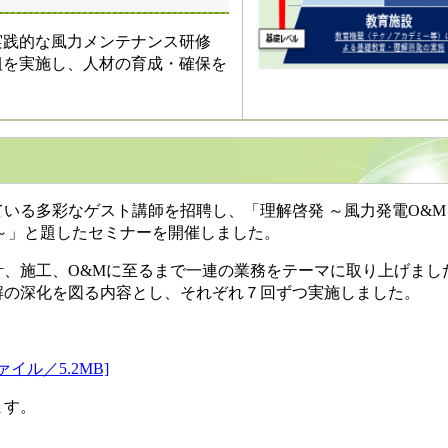
実践的な風力メンテナンス研修
組を実施し、人材の育成・確保を
いる多彩なゲスト講師を招聘し、「理解啓発 ～風力発電O&M
～」と題したセミナーを開催しました。
、施工、O&Mに至るまで一連の業務をテーマに取り上げまし
解の深化を図る内容とし、それぞれ７回ずつ実施しました。
ル／5.2MB]
ます。