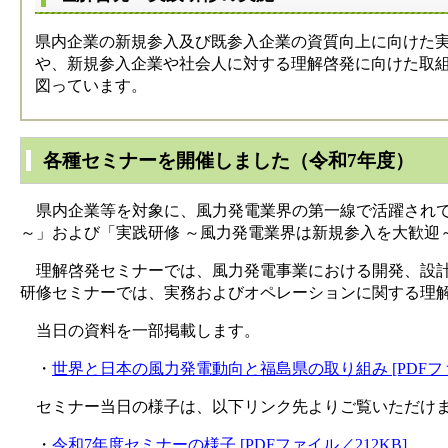
県内企業の新規参入及び既参入企業の資質向上に向けた
や、新規参入企業や社会人に対する理解啓発に向けた取
図っています。
各種セミナーを開催しました（令和7年度）
県内企業等を対象に、風力発電業界の第一線で活躍されて
～」および「実践研修 ～風力発電業界は新規参入を大歓迎
理解啓発セミナーでは、風力発電事業における開発、設計
研修セミナーでは、実務およびオペレーションに関する理
当日の資料を一部掲載します。
・
世界と日本の風力発電動向と福島県の取り組み [PDFファイ
セミナー当日の様子は、以下リンク先よりご覧いただけ
・
令和7年度セミナーの様子 [PDFファイル／212KB]