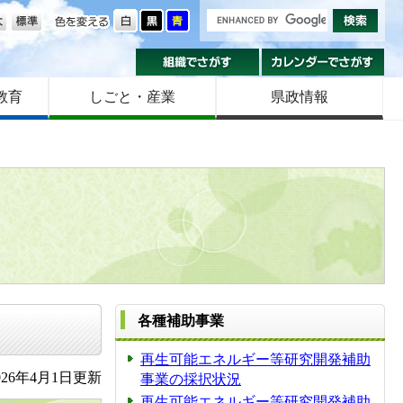
の大きさ
色を変える
組織でさがす
カ
教育
しごと・産業
県政情報
各種補助事業
再生可能エネルギー等研究開発補助
26年4月1日更新
事業の採択状況
再生可能エネルギー等研究開発補助