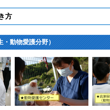
き方
生・動物愛護分野）