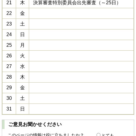
21
木
決算審査特別委員会出先審査（～25日）
22
金
23
土
24
日
25
月
26
火
27
水
28
木
29
金
30
土
31
日
ご意見お聞かせください
このページの情報は役に立ちましたか？
とても