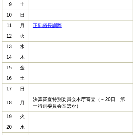
9
土
10
日
11
月
正副議長訓辞
12
火
13
水
14
木
15
金
16
土
17
日
決算審査特別委員会本庁審査（～20日 第
18
月
一特別委員会室ほか）
19
火
20
水