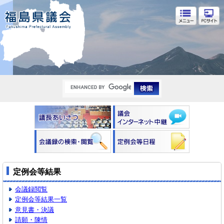
福島県議会
定例会等結果
会議録閲覧
定例会等結果一覧
意見書・決議
請願・陳情