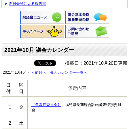
委員会等による報告書
2021年10月 議会カレンダー
掲載日：2021年10月20日更新
2021年10月／
＜＜前月へ
議会カレンダー一覧へ
日
曜
予定内容
付
日
【各常任委員会】
、福島県長期総合計画審査特別委員
1
金
会
2
土