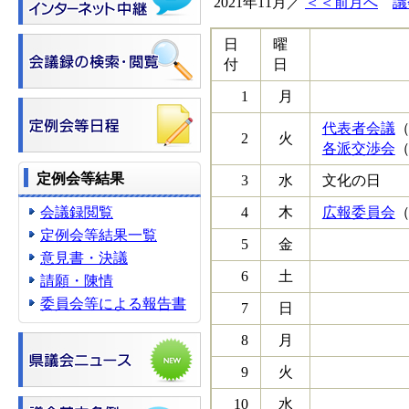
2021年11月／
＜＜前月へ
議
日
曜
付
日
1
月
代表者会議
（
2
火
各派交渉会
（
定例会等結果
3
水
文化の日
会議録閲覧
4
木
広報委員会
（
定例会等結果一覧
5
金
意見書・決議
6
土
請願・陳情
委員会等による報告書
7
日
8
月
9
火
10
水