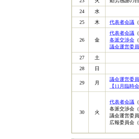
23
火
勤労感謝の
24
水
25
木
代表者会議
（
代表者会議
（
26
金
各派交渉会
（
議会運営委
27
土
28
日
議会運営委
29
月
【11月臨時
代表者会議
（
各派交渉会（
30
火
議会運営委員
広報委員会（