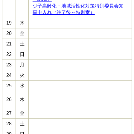
少子高齢化・地域活性化対策特別委員会知
事申入れ（終了後～特別室）
19
木
20
金
21
土
22
日
23
月
24
火
25
水
26
木
27
金
28
土