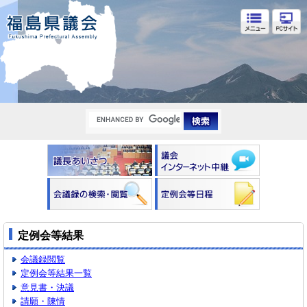
福島県議会
定例会等結果
会議録閲覧
定例会等結果一覧
意見書・決議
請願・陳情