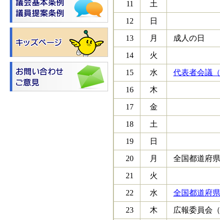
11
土
12
日
13
月
成人の日
14
火
15
水
代表者会議（9
16
木
17
金
18
土
19
日
20
月
全国都道府県
21
火
22
水
全国都道府県
23
木
広報委員会（