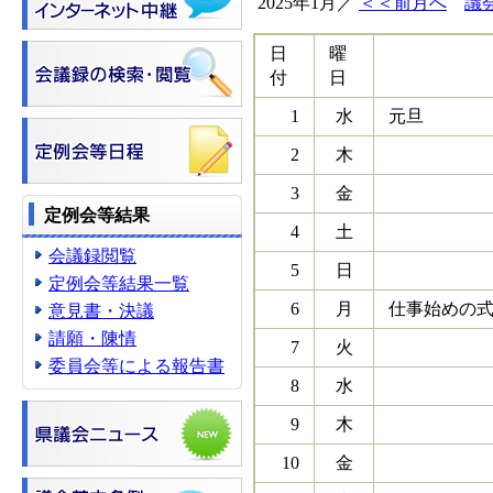
2025年1月／
＜＜前月へ
議
日
曜
付
日
1
水
元旦
2
木
3
金
定例会等結果
4
土
会議録閲覧
5
日
定例会等結果一覧
6
月
仕事始めの式（
意見書・決議
請願・陳情
7
火
委員会等による報告書
8
水
9
木
10
金