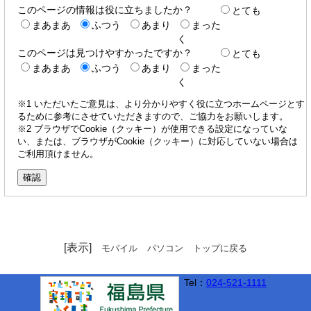
このページの情報は役に立ちましたか？
とても
まあまあ
ふつう
あまり
まった
く
このページは見つけやすかったですか？
とても
まあまあ
ふつう
あまり
まった
く
※1 いただいたご意見は、より分かりやすく役に立つホームページとす
るために参考にさせていただきますので、ご協力をお願いします。
※2 ブラウザでCookie（クッキー）が使用できる設定になっていな
い、または、ブラウザがCookie（クッキー）に対応していない場合は
ご利用頂けません。
[表示]
モバイル
パソコン
トップに戻る
Tel：
024-521-1111