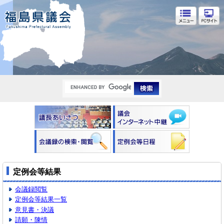
福島県議会
定例会等結果
会議録閲覧
定例会等結果一覧
意見書・決議
請願・陳情