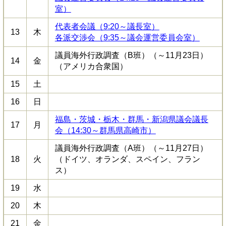
室）
代表者会議（9:20～議長室）
13
木
各派交渉会（9:35～議会運営委員会室）
議員海外行政調査（B班）（～11月23日）
14
金
（アメリカ合衆国）
15
土
16
日
福島・茨城・栃木・群馬・新潟県議会議長
17
月
会（14:30～群馬県高崎市）
議員海外行政調査（A班）（～11月27日）
18
火
（ドイツ、オランダ、スペイン、フラン
ス）
19
水
20
木
21
金