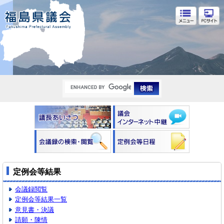
福島県議会
定例会等結果
会議録閲覧
定例会等結果一覧
意見書・決議
請願・陳情