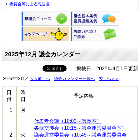
委員会等による報告書
2025年12月 議会カレンダー
掲載日：2025年4月1日更新
2025年12月／
＜＜前月へ
議会カレンダー一覧へ
翌月へ＞＞
日
曜
予定内容
付
日
1
月
代表者会議（10:00～議長室）
各派交渉会（10:15～議会運営委員会室）
2
火
議会運営委員会（10:45～議会運営委員会