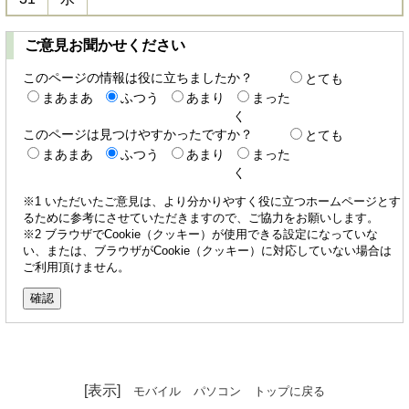
ご意見お聞かせください
このページの情報は役に立ちましたか？
とても
まあまあ
ふつう
あまり
まった
く
このページは見つけやすかったですか？
とても
まあまあ
ふつう
あまり
まった
く
※1 いただいたご意見は、より分かりやすく役に立つホームページとす
るために参考にさせていただきますので、ご協力をお願いします。
※2 ブラウザでCookie（クッキー）が使用できる設定になっていな
い、または、ブラウザがCookie（クッキー）に対応していない場合は
ご利用頂けません。
[表示]
モバイル
パソコン
トップに戻る