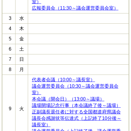
室）
広報委員会（11:30～議会運営委員会室）
3
水
4
木
5
金
6
土
7
日
8
月
代表者会議（10:00～議長室）
議会運営委員会（10:30～議会運営委員会
室）
本会議（開会日）（13:00～議場）
議場開場記念行事（本会議終了後～議場）
9
火
正副議長退任者に対する全国都道府県議会
議長会感謝状等伝達式（上記終了10分後～
議長室）