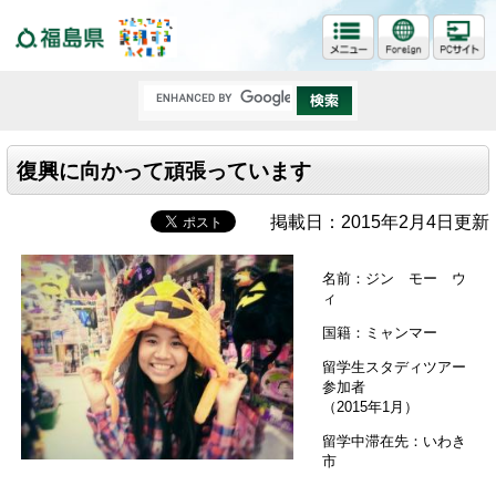
福島県
復興に向かって頑張っています
掲載日：2015年2月4日更新
名前：ジン モー ウ
ィ
国籍：ミャンマー
留学生スタディツアー
参加者
（2015年1月）
留学中滞在先：いわき
市