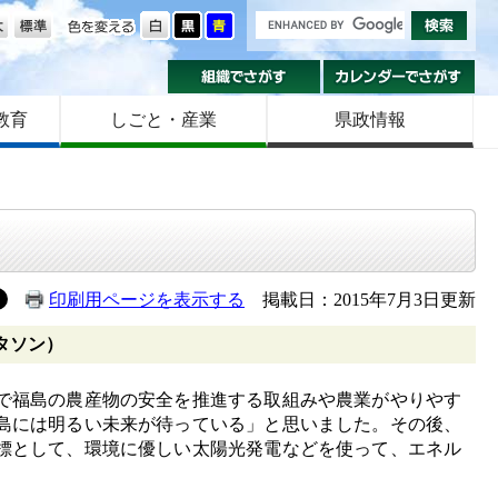
の大きさ
色を変える
組織でさがす
カ
教育
しごと・産業
県政情報
印刷用ページを表示する
掲載日：2015年7月3日更新
ッタソン）
で福島の農産物の安全を推進する取組みや農業がやりやす
島には明るい未来が待っている」と思いました。その後、
標として、環境に優しい太陽光発電などを使って、エネル