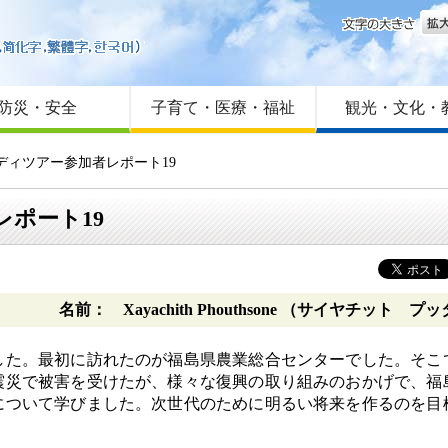
文字
はじめての方へ
Foreign language
サイトマップ
防災・安全
子育て・医療・福祉
観光・文化・
スタディツアー参加者レポート19
レポート19
名前： Xayachith Phouthsone （サイヤチット プ
た。最初に訪れたのが福島県農業総合センターでした。そこ
震災で被害を受けたが、様々な復興の取り組みのおかげで、福
について学びました。次世代のために明るい将来を作るのを目