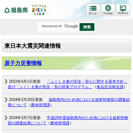
福島県
東日本大震災関連情報
原子力災害情報
2022年4月1日更新
「ふくしま食の安全・安心に関する基本方針」
及び「ふくしま食の安全・安心対策プログラム」
（
食品生活衛生課
）
2019年3月20日更新
福島県内のため池における放射性物質の調査結
果について
（
農地管理課
）
2018年3月7日更新
平成29年度福島県内のため池における放射性物
質の調査結果について
（
農地管理課
）