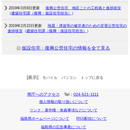
2019年3月8日更新
復興公営住宅 地区ごとの工程表と進捗状況
（
建築住宅課（復興・仮設住宅担当）
）
2019年2月22日更新
地震・津波等の被災者のための災害公営住宅の
進捗状況
（
建築住宅課（復興・仮設住宅担当）
）
仮設住宅・復興公営住宅の情報を全て見る
[表示]
モバイル
パソコン
トップに戻る
県庁へのアクセス
Tel：
024-521-1111
個人情報の取り扱いについて
リンク・著作権・免責事項などについて
福島県ホームページについて
RSS配信について
福島県の広告事業について