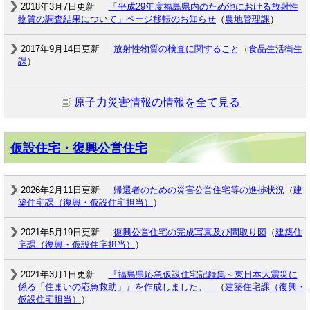
2018年3月7日更新
「平成29年度福島県内のため池における放射性
物質の調査結果について」ページ移転のお知らせ
（
農地管理課
）
2017年9月14日更新
放射性物質の検査に関すること
（
食品生活衛生
課
）
原子力災害情報の情報を全て見る
仮設住宅・復興公営住宅
2026年2月11日更新
帰還者のための災害公営住宅等の進捗状況
（
建
築住宅課（復興・仮設住宅担当）
）
2021年5月19日更新
復興公営住宅の完成写真及び間取り図
（
建築住
宅課（復興・仮設住宅担当）
）
2021年3月1日更新
『福島県応急仮設住宅記録集～東日本大震災に
係る「住まいの応急救助」』を作成しました。
（
建築住宅課（復興・
仮設住宅担当）
）