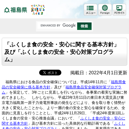
福島県
「ふくしま食の安全・安心に関する基本方針」
及び「ふくしま食の安全・安心対策プログラ
ム」
掲載日：2022年4月1日更新
福島県における食品の安全確保については、平成14年11月に「
福島県食
品の安全確保に係る基本方針
」及び「
福島県食品安全確保対策プログラ
ム
」を策定して、3年ごとに見直しを行いながら、各事業の着実な実施に努
めてきました。 しかしながら、平成23年3月11日の東日本大震災及び東
京電力福島第一原子力発電所事故の発生などにより、食を取り巻く情勢が
大きく変化したことから、より一層の食の安全と安心を確保するため、全
面的に見直しを行うこととし、平成24年11月29日、「平成24年度第1回ふ
くしま食の安全・安心推進会議」において、「
ふくしま食の安全・安心に
関する基本方針
」及び基本方針に沿った具体的な行動計画である「
ふくし
ま食の安全・安心対策プログラム
」を策定しました。 基本理念である