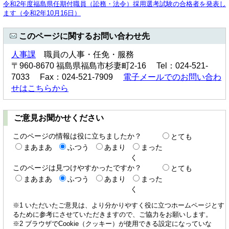
令和2年度福島県任期付職員（訟務・法令）採用選考試験の合格者を発表し
ます（令和2年10月16日）
このページに関するお問い合わせ先
人事課
職員の人事・任免・服務
〒960-8670 福島県福島市杉妻町2-16 Tel：024-521-
7033 Fax：024-521-7909
電子メールでのお問い合わ
せはこちらから
ご意見お聞かせください
このページの情報は役に立ちましたか？
とても
まあまあ
ふつう
あまり
まった
く
このページは見つけやすかったですか？
とても
まあまあ
ふつう
あまり
まった
く
※1 いただいたご意見は、より分かりやすく役に立つホームページとす
るために参考にさせていただきますので、ご協力をお願いします。
※2 ブラウザでCookie（クッキー）が使用できる設定になっていな